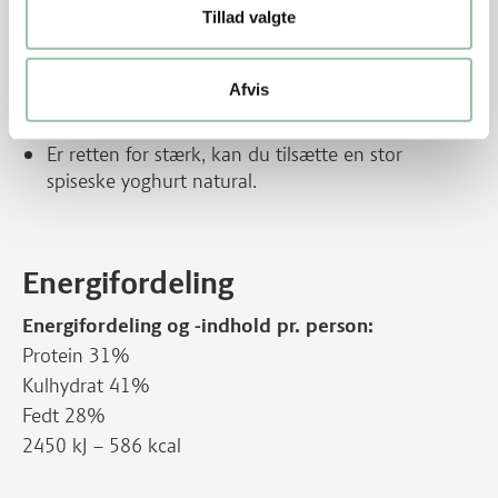
peber.
Tillad valgte
Tips
Afvis
Server evt. naanbrød til retten.
Er retten for stærk, kan du tilsætte en stor
spiseske yoghurt natural.
Energifordeling
Energifordeling og -indhold pr. person:
Protein 31%
Kulhydrat 41%
Fedt 28%
2450 kJ – 586 kcal