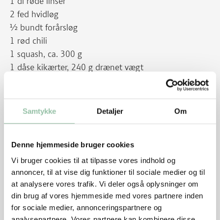
1 dl røde linser
2 fed hvidløg
½ bundt forårsløg
1 rød chili
1 squash, ca. 300 g
1 dåse kikærter, 240 g drænet vægt
Salt
Peber
Samtykke
Detaljer
Om
Tilbehør
Denne hjemmeside bruger cookies
2 dl ris, gerne fuldkorn
Vi bruger cookies til at tilpasse vores indhold og
Evt. yoghurt natural
annoncer, til at vise dig funktioner til sociale medier og til
at analysere vores trafik. Vi deler også oplysninger om
Sådan gør du
din brug af vores hjemmeside med vores partnere inden
for sociale medier, annonceringspartnere og
Kog ris som anvist på pakken.
analysepartnere. Vores partnere kan kombinere disse