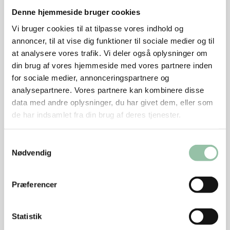
1 tsk honning
Denne hjemmeside bruger cookies
½ tsk spidskommen
Vi bruger cookies til at tilpasse vores indhold og
1 spsk olivenolie
annoncer, til at vise dig funktioner til sociale medier og til
Salt
at analysere vores trafik. Vi deler også oplysninger om
Evt. ½ tsk tørret chili
din brug af vores hjemmeside med vores partnere inden
for sociale medier, annonceringspartnere og
Sådan gør du
analysepartnere. Vores partnere kan kombinere disse
data med andre oplysninger, du har givet dem, eller som
Pil hvidløget.
de har indsamlet fra din brug af deres tjenester.
Blend kikærterne med hvidløg, honning,
spidskommen og olivenolie.
Samtykkevalg
Nødvendig
Justér konsistensen ved at tilføje lidt vand.
Blend til en glat hummus.
Præferencer
Smag til med salt og chili.
Statistik
Tips