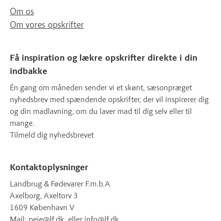
Om os
Om vores opskrifter
Få inspiration og lækre opskrifter direkte i din
indbakke
Én gang om måneden sender vi et skønt, sæsonpræget
nyhedsbrev med spændende opskrifter, der vil inspirerer dig
og din madlavning, om du laver mad til dig selv eller til
mange.
Tilmeld dig nyhedsbrevet
Kontaktoplysninger
Landbrug & Fødevarer F.m.b.A
Axelborg, Axeltorv 3
1609 København V
Mail:
peje@lf.dk
, eller
info@lf.dk