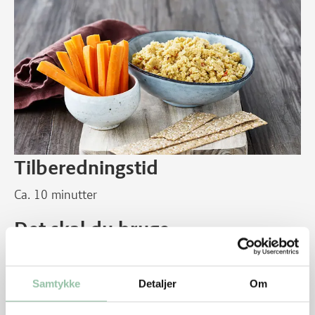
Tilberedningstid
Ca. 10 minutter
Det skal du bruge
4 personer
Samtykke
Detaljer
Om
1 fed hvidløg
1 dåse drænede kikærter