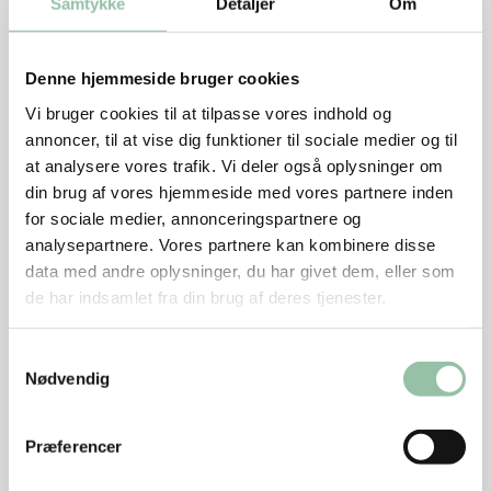
Samtykke
Detaljer
Om
dem tørre med køkkenrulle, og brun dem ad to
gange i ½ spsk olie i en gryde. Hæld 5 dl vand ved,
og tilsæt salt og peber. Kog under låg i ca. 30
Denne hjemmeside bruger cookies
minutter.
Vi bruger cookies til at tilpasse vores indhold og
annoncer, til at vise dig funktioner til sociale medier og til
at analysere vores trafik. Vi deler også oplysninger om
Giv løgene et opkog i vand og pil dem. Brun dem i
din brug af vores hjemmeside med vores partnere inden
smør i en gryde. Drys sukker på, og lad det
for sociale medier, annonceringspartnere og
karamellisere. Hæld vineddike og soya i gryden, og
analysepartnere. Vores partnere kan kombinere disse
lad det koge ned til det halve. Tilsæt hjertestrimler
data med andre oplysninger, du har givet dem, eller som
med suppe, og kog i 5 minutter. Rør saucejævningen
de har indsamlet fra din brug af deres tjenester.
i, og kog saucen igennem. Skær tomaterne i 4-6
både, og giv dem et opkog i retten. Smag til med salt,
Samtykkevalg
peber og evt. sukker før servering.
Nødvendig
Kog risene i 6 dl vand med 1 tsk salt. Skær forårsløg
Præferencer
eller porre i skrå skiver. Svits dem i olie. Rør risene i