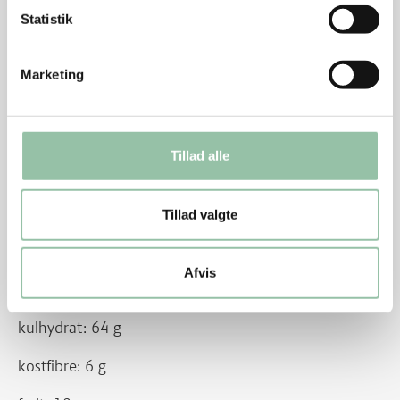
sammen med den skyllede og hakkede persille.
Statistik
Energifordeling
Marketing
Nu hedder det grisehjerte. Før hed udskæringen
svinehjerte.
Tillad alle
Næringsindhold pr. person (ca. 490 g af retten):
Tillad valgte
Energi: 2608 kJ (621 kcal)
Afvis
protein: 45 g
kulhydrat: 64 g
kostfibre: 6 g