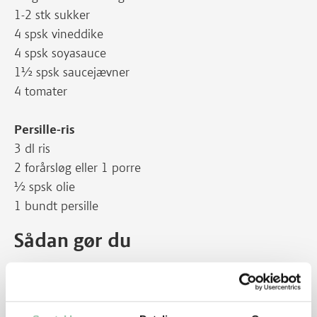
1-2 stk sukker
4 spsk vineddike
4 spsk soyasauce
1½ spsk saucejævner
4 tomater
Persille-ris
3 dl ris
2 forårsløg eller 1 porre
½ spsk olie
1 bundt persille
Sådan gør du
Læg et snit i hjerterne, så skillevæggen
gennemskæres. Skyl dem godt, og skær årestammer
og sener væk. Skær kødet i 2 cm tykke strimler. Dup