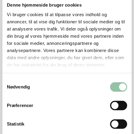
Denne hjemmeside bruger cookies
Rør rundt til sukkeret er opløst
Vi bruger cookies til at tilpasse vores indhold og
annoncer, til at vise dig funktioner til sociale medier og til
Server i glas med isterninger
at analysere vores trafik. Vi deler også oplysninger om
Tips
din brug af vores hjemmeside med vores partnere inden
for sociale medier, annonceringspartnere og
analysepartnere. Vores partnere kan kombinere disse
Følgende ingredienser kan tilsættes efter smag:
data med andre oplysninger, du har givet dem, eller som
Saft, juice, moset/blendet frugt fx banan, ananas,
de har indsamlet fra din brug af deres tjenester.
jordbær eller hindbær.
Færdigkøbt karamelsauce eller chokoladesauce.
Samtykkevalg
Nødvendig
Det kan være nemmere at drikke energiholdige
drikkevarer, hvis de serveres helt kolde – gerne
med isterninger.
Præferencer
Læs mere på temasiden: "Småtspisende"
Statistik
Energifordeling