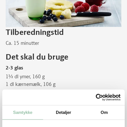
Tilberedningstid
Ca. 15 minutter
Det skal du bruge
2-3 glas
1½ dl ymer, 160 g
1 dl kærnemælk, 106 g
2 spsk piskefløde, 26 g
2 tsk sukker, 8 g
Sådan gør du
Samtykke
Detaljer
Om
Hæld alle ingredienserne i en kande eller i en skål