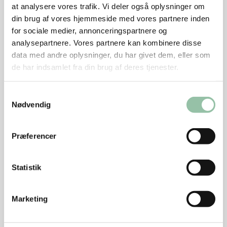
Sådan gør du
at analysere vores trafik. Vi deler også oplysninger om
din brug af vores hjemmeside med vores partnere inden
for sociale medier, annonceringspartnere og
Pisk den kondenserede mælk sammen med
analysepartnere. Vores partnere kan kombinere disse
vaniljekornene – sørg for at kornene har fordelt sig.
data med andre oplysninger, du har givet dem, eller som
Pisk fløden stiv, og vend den forsigtigt i den
de har indsamlet fra din brug af deres tjenester.
kondenserede mælk, indtil massen er jævn.
Samtykkevalg
Hæld isen i en plastboks, og sæt den i fryseren i
Nødvendig
ca. 7 timer.
Præferencer
Tips
Statistik
Pynt evt. isen med friske bær eller
chokoladestykker.
Marketing
Energifordeling