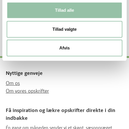
Energifordeling og -indhold pr. portion (75 g)
Tillad alle
Protein 5%
Kulhydrat 31%
Fedt 64%
Tillad valgte
1086 kJ – 260 kcal
Afvis
Nyttige genveje
Om os
Om vores opskrifter
Få inspiration og lækre opskrifter direkte i din
indbakke
Én gang om måneden sender vi et skønt, sæsonpræget