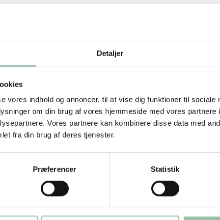
over. Gnid kødet med den overskårne side
 blive varm på en pande ved kraftig
yde”, når kødet kommes på panden. Brun
Detaljer
rme og steg 15-20 minutter. Vend kødet ca.
 ikke er blod ved benet. Tjek på siden der
ookies
og saftigt, hvis det er svagt rosa ved
se vores indhold og annoncer, til at vise dig funktioner til sociale
oplysninger om din brug af vores hjemmeside med vores partnere i
ysepartnere. Vores partnere kan kombinere disse data med andr
et fra din brug af deres tjenester.
rne. Rør abrikoserne sammen med 1½ dl
 Smag til med salt.
Præferencer
Statistik
 Bring bouillon fx terning og vand,
 kog i en gryde under låg. Hak valnødder
d couscous. Tag gryden af varmen og lad