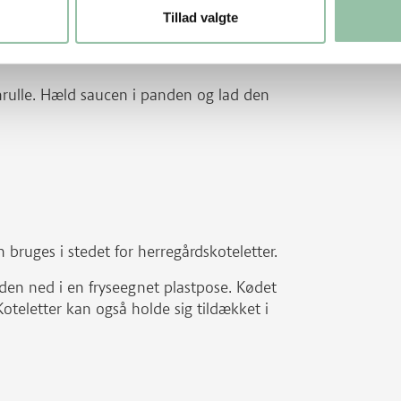
Tillad valgte
 couscous-blandingen med en gaffel. Smag
rulle. Hæld saucen i panden og lad den
n bruges i stedet for herregårdskoteletter.
e den ned i en fryseegnet plastpose. Kødet
oteletter kan også holde sig tildækket i