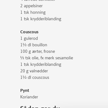
2 appelsiner
1 tsk honning
1 tsk krydderiblanding
Couscous
1 gulerod
1½ dl bouillon
100 g ærter, frosne
½ tsk olie, fx mørk sesamolie
1 tsk krydderiblanding
20 g valnødder
1½ dl couscous
Pynt
Koriander