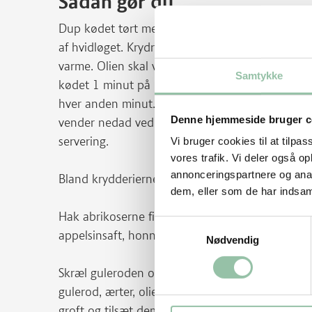
Sådan gør du
Dup kødet tørt med køkkenrulle. Skær hvidløg 
af hvidløget. Krydr med salt og peber. Lad olien
varme. Olien skal være så varm, at ”det siger l
Samtykke
kødet 1 minut på hver side, skru ned til lav va
hver anden minut. Kødet er færdigstegt, når der
Denne hjemmeside bruger c
vender nedad ved servering. Kødet er mest mørt 
servering.
Vi bruger cookies til at tilpas
vores trafik. Vi deler også 
annonceringspartnere og anal
Bland krydderierne til en krydderiblanding.
dem, eller som de har indsaml
Hak abrikoserne fint. Pres saften af appelsine
Samtykkevalg
appelsinsaft, honning og 1 tsk krydderiblanding.
Nødvendig
Skræl guleroden og skær i små tern eller riv den.
gulerod, ærter, olie og 1 tsk krydderiblanding i
groft og tilsæt dem under omrøring sammen me