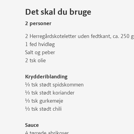
Det skal du bruge
2 personer
2 Herregårdskoteletter uden fedtkant, ca. 250 g 
1 fed hvidløg
Salt og peber
2 tsk olie
Krydderiblanding
½ tsk stødt spidskommen
½ tsk stødt koriander
½ tsk gurkemeje
½ tsk stødt chili
Sauce
4 tørrede abrikoser