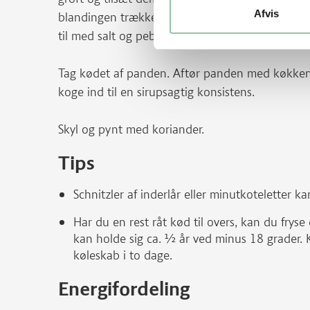
Afvis
blandingen trække under låg i 5 minutter. Løsn
til med salt og peber.
Tag kødet af panden. Aftør panden med køkken
koge ind til en sirupsagtig konsistens.
Skyl og pynt med koriander.
Tips
Schnitzler af inderlår eller minutkoteletter ka
Har du en rest råt kød til overs, kan du frys
kan holde sig ca. ½ år ved minus 18 grader. K
køleskab i to dage.
Energifordeling