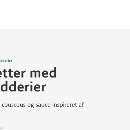
ydderier
etter med
dderier
couscous og sauce inspireret af
mad