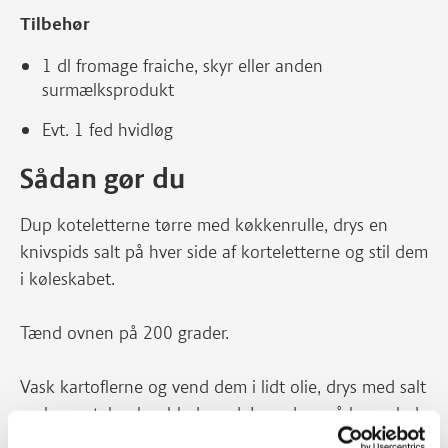
Tilbehør
1 dl fromage fraiche, skyr eller anden
surmælksprodukt
Evt. 1 fed hvidløg
Sådan gør du
Dup koteletterne tørre med køkkenrulle, drys en
knivspids salt på hver side af korteletterne og stil dem
i køleskabet.
Tænd ovnen på 200 grader.
Vask kartoflerne og vend dem i lidt olie, drys med salt
og læg evt. laurbærblade ved. Læg dem på bageplade
med bagepapir. Stil dem i ovnen 30-40 minutter –