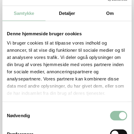
afhængig af kartoflernes størrelse. Stik i dem med en
Samtykke
Detaljer
Om
kniv for at mærke, om de er møre.
Skræl rødbederne og skær dem i både eller stave som
til pommes frites. Vend dem i olie og honning og
Denne hjemmeside bruger cookies
krydr med salt og peber. Læg dem i et ovnfast fad og
Vi bruger cookies til at tilpasse vores indhold og
stil dem i ovnen ved 200 grader i ca. 30 minutter til
annoncer, til at vise dig funktioner til sociale medier og til
de er møre. Stik i det største stykke med en kniv og
at analysere vores trafik. Vi deler også oplysninger om
mærk, om det er mørt. Vend rødbederne med snittet
din brug af vores hjemmeside med vores partnere inden
forårsløg, revet skal og saft af lime samt hakket
for sociale medier, annonceringspartnere og
mynte før servering.
analysepartnere. Vores partnere kan kombinere disse
data med andre oplysninger, du har givet dem, eller som
de har indsamlet fra din brug af deres tjenester.
Smag surmælksproduktet til med salt og peber og
evt. presset hvidløg.
Samtykkevalg
Nødvendig
Steg koteletterne: Lad olien blive varm på en pande
ved kraftig varme. Olien skal være så varm, at ”det
Præferencer