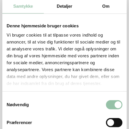
Kryddersmør
Samtykke
Detaljer
Om
75 g blødt smør
1 spsk frisk estragon
Denne hjemmeside bruger cookies
1-2 tsk bearnaiseessens
Vi bruger cookies til at tilpasse vores indhold og
Sådan gør du
annoncer, til at vise dig funktioner til sociale medier og til
at analysere vores trafik. Vi deler også oplysninger om
din brug af vores hjemmeside med vores partnere inden
Dup kødet tørt med køkkenrulle og krydr med salt
for sociale medier, annonceringspartnere og
og peber.
analysepartnere. Vores partnere kan kombinere disse
Varm en pande ved kraftig varme og brun stegen,
data med andre oplysninger, du har givet dem, eller som
start med fedtsiden nedad.
de har indsamlet fra din brug af deres tjenester.
Vend og brun den anden side 6-8 minutter i alt til
Samtykkevalg
stegen er blevet gylden.
Nødvendig
Læg kødet i et ovnfast fad, sæt et
stegetermometer i stegen.
Præferencer