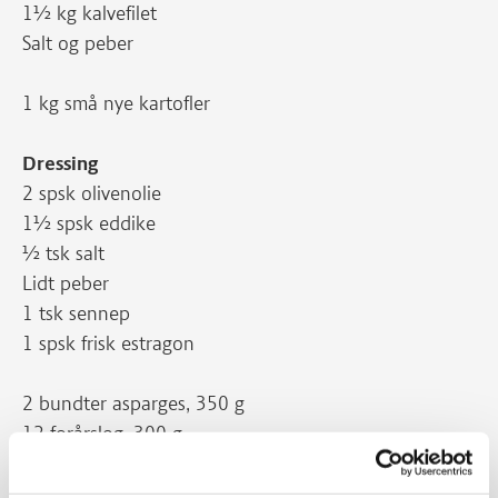
1½ kg kalvefilet
Salt og peber
1 kg små nye kartofler
Dressing
2 spsk olivenolie
1½ spsk eddike
½ tsk salt
Lidt peber
1 tsk sennep
1 spsk frisk estragon
2 bundter asparges, 350 g
12 forårsløg, 300 g
18 små gulerødder, 600 g