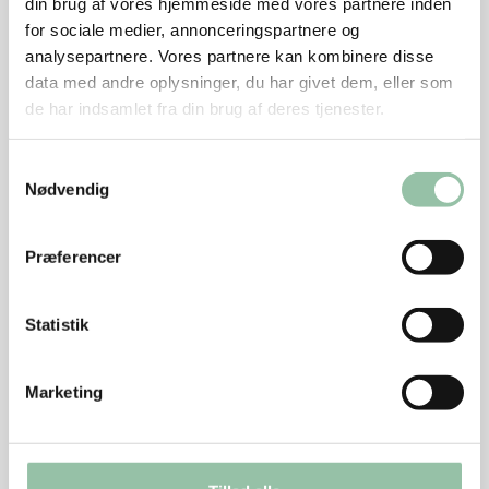
din brug af vores hjemmeside med vores partnere inden
for sociale medier, annonceringspartnere og
Varm olien i en gryde ved høj varme
analysepartnere. Vores partnere kan kombinere disse
Brun kødet på alle sider
data med andre oplysninger, du har givet dem, eller som
de har indsamlet fra din brug af deres tjenester.
Tilsæt auberginer og brun nogle minutter
Samtykkevalg
Skru ned til god varme, tilsæt løg og hvidløg og
Nødvendig
steg et par minutter. Krydr med salt og peber
Tilsæt paprika, vin, hakkede tomater og 2 dl
Præferencer
bouillon
Skru ned til svag varme og lad retten simre under
Statistik
låg i ca. 1 time.
Kog ris efter anvisning på pakken
Marketing
Tips