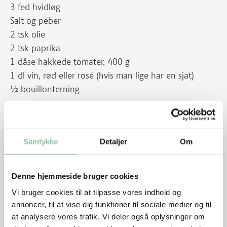
3 fed hvidløg
Salt og peber
2 tsk olie
2 tsk paprika
1 dåse hakkede tomater, 400 g
1 dl vin, rød eller rosé (hvis man lige har en sjat)
½ bouillonterning
4 dl ris
Samtykke
Detaljer
Om
Evt. lidt bredbladet persille til pynt
Denne hjemmeside bruger cookies
Sådan gør du
Vi bruger cookies til at tilpasse vores indhold og
Skær kød og auberginer i tern, 2x2 cm store
annoncer, til at vise dig funktioner til sociale medier og til
at analysere vores trafik. Vi deler også oplysninger om
Pil og hak løg og hvidløg