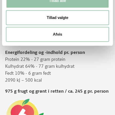
Tillad alle
Læs mere på temasiden:
Et grønnere alternativ til 10
klassiske opskrifter
, hvor vi løfter sløret for, hvordan vi
Tillad valgte
ved hjælp af simple ændringer kan gøre 10 klassiske
opskrifter grønnere – uden at ændre på smagen.
Afvis
Energifordeling
Energifordeling og -indhold pr. person
Protein 22% - 27 gram protein
Kulhydrat 64% - 77 gram kulhydrat
Fedt 10% - 6 gram fedt
2090 kJ – 500 kcal
975 g frugt og grønt i retten / ca. 245 g pr. person