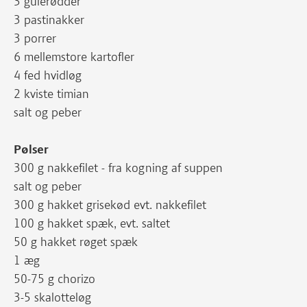
3 gulerødder
3 pastinakker
3 porrer
6 mellemstore kartofler
4 fed hvidløg
2 kviste timian
salt og peber
Pølser
300 g nakkefilet - fra kogning af suppen
salt og peber
300 g hakket grisekød evt. nakkefilet
100 g hakket spæk, evt. saltet
50 g hakket røget spæk
1 æg
50-75 g chorizo
3-5 skalotteløg