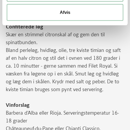
bliver mest sprødt, hvis olien står halvt op om
pølserne under stegningen.
Afvis
Confiterede løg
Skær en strimmel citronskal af og gem den til
spinatbunden.
Bland perleløg, hvidløg, olie, tre kviste timian og saft
af en halv citron og stil det i ovnen ved 180 grader i
ca. 10 minutter - gerne sammen med Filet Royal. Si
væsken fra løgene op i en skål. Smut løg og hvidløg
og læg dem i skålen. Krydr med salt og peber. De to
kviste timian bruges som pynt ved servering.
Vinforslag
Barbera d'Alba eller Rioja. Serveringstemperatur 16-
18 grader
Châteauneuf-du-Pape eller Chianti Classico.