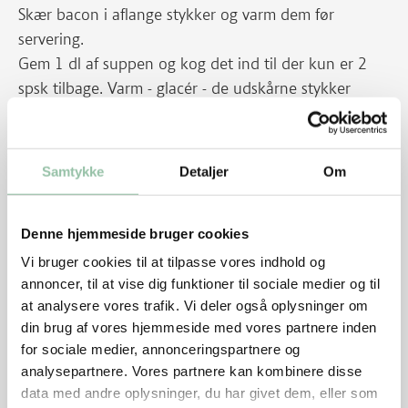
Skær bacon i aflange stykker og varm dem før
servering.
Gem 1 dl af suppen og kog det ind til der kun er 2
spsk tilbage. Varm - glacér - de udskårne stykker
nakkefilet heri før servering.
Kom suppen med de gule ærter i blenderen. Blend
suppen og si den. Varm den og smag til med salt og
Samtykke
Detaljer
Om
peber.
Skær gulerødder, pastinakker, porre og kartofler i
Denne hjemmeside bruger cookies
rustikke stykker og varm dem. Kom dem i dybe
tallerkener og hæld suppen ved.
Vi bruger cookies til at tilpasse vores indhold og
annoncer, til at vise dig funktioner til sociale medier og til
at analysere vores trafik. Vi deler også oplysninger om
Pølser
din brug af vores hjemmeside med vores partnere inden
Skær den kogte nakkefilet i små tern eller findel
for sociale medier, annonceringspartnere og
kødet med en røremaskine, mens det endnu er lunt. I
analysepartnere. Vores partnere kan kombinere disse
blenderen bliver det for findelt. Smag til med salt og
data med andre oplysninger, du har givet dem, eller som