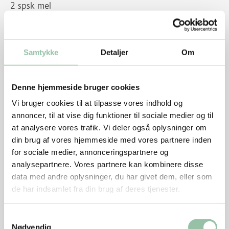
2 spsk mel
1 løg
2 æg
Samtykke
Detaljer
Om
Sådan gør du
Denne hjemmeside bruger cookies
Hæld havregryn og mælk i en skål og lad det stå 5
Vi bruger cookies til at tilpasse vores indhold og
minutter.
annoncer, til at vise dig funktioner til sociale medier og til
at analysere vores trafik. Vi deler også oplysninger om
Rør kødet med salt, peber, evt. muskatnød og mel til
din brug af vores hjemmeside med vores partnere inden
det får en god fast konsistens.
for sociale medier, annonceringspartnere og
Pil løg og riv det på den grove side af rivejernet.
analysepartnere. Vores partnere kan kombinere disse
Kom løg og æg i kødet og rør det sammen.
data med andre oplysninger, du har givet dem, eller som
Tilsæt herefter havregryn og mælk og rør det til en
de har indsamlet fra din brug af deres tjenester.
tæt fars.
Samtykkevalg
Juster evt. med mere mel.
Nødvendig