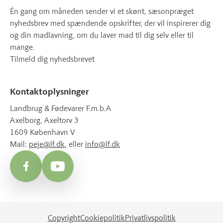
Én gang om måneden sender vi et skønt, sæsonpræget
nyhedsbrev med spændende opskrifter, der vil inspirerer dig
og din madlavning, om du laver mad til dig selv eller til
mange.
Tilmeld dig nyhedsbrevet
Kontaktoplysninger
Landbrug & Fødevarer F.m.b.A
Axelborg, Axeltorv 3
1609 København V
Mail:
peje@lf.dk
, eller
info@lf.dk
Facebook
YouTube
Copyright
Cookiepolitik
Privatlivspolitik