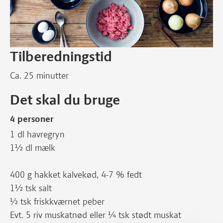
Tilberedningstid
Ca. 25 minutter
Det skal du bruge
4 personer
1 dl havregryn
1½ dl mælk
400 g hakket kalvekød, 4-7 % fedt
1½ tsk salt
½ tsk friskkværnet peber
Evt. 5 riv muskatnød eller ¼ tsk stødt muskat