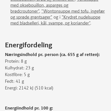
med oksebouillon, asparges og
brødcroutoner"
,
"Wontonsuppe med tofu, ingefær
og sprøde grøntsager"
og i
"Krydret nudelsuppe
med bladselleri, kål, svampe, og koriander"
.
Energifordeling
Næringsindhold pr. person (ca. 655 g af retten):
Protein: 8 g
Kulhydrat: 23 g
Kostfibre: 5 g
Fedt: 41 g
Energi: 2142 kJ (510 kcal)
Energiindhold pr. 100 g: