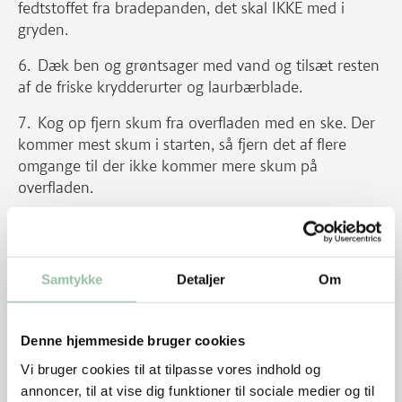
fedtstoffet fra bradepanden, det skal IKKE med i
gryden.
Dæk ben og grøntsager med vand og tilsæt resten
af de friske krydderurter og laurbærblade.
Kog op fjern skum fra overfladen med en ske. Der
kommer mest skum i starten, så fjern det af flere
omgange til der ikke kommer mere skum på
overfladen.
Lad bouillonen simre i 8-10 timer og gerne mere.
Spæd hele tiden til med mere vand, hvis det koger
væk, lad evt. bouillonen simre med låget på skrå.
Samtykke
Detaljer
Om
Si bouillonen gennem en finmasket sigte, gerne to
til tre gange. Kassér ben og grøntsager.
Denne hjemmeside bruger cookies
Lad bouillonen koge ned, til der er ca. halvdelen
Vi bruger cookies til at tilpasse vores indhold og
tilbage.
annoncer, til at vise dig funktioner til sociale medier og til