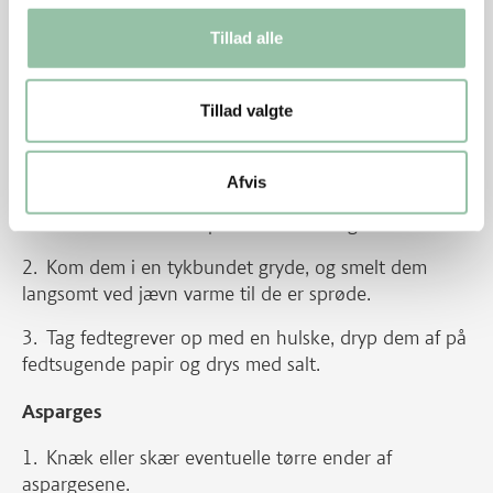
ved middel varme til der er ca. 1/3 tilbage.
Tillad alle
Sigt saucen og kom den tilbage i gryden. Kog den
endnu lidt ind, hvis smagen skal være kraftigere og
konsistensen tykkere. Smag evt. til med lidt salt og
Tillad valgte
peber.
Fedtegrever
Afvis
Skær flomme eller spæk i små terninger.
Kom dem i en tykbundet gryde, og smelt dem
langsomt ved jævn varme til de er sprøde.
Tag fedtegrever op med en hulske, dryp dem af på
fedtsugende papir og drys med salt.
Asparges
Knæk eller skær eventuelle tørre ender af
aspargesene.