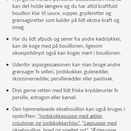
kan det holde længere og du har altid kraftfuld
bouillon klar til sauce, supper, gryderetter og
grønsagsretter som kalder på lidt ekstra kraft og
smag.
Har du lidt afpuds og sener fra andre kødstykker,
kan de koge med på bouillonen, ligesom
oksespidsbryst også kan koges mørt i bouillonen.
Udenfor aspargessæsonen kan man bruge andre
grønsager fx selleri, jordskokker, gulerødder,
skorzonerrødder, persillerødder eller pastinak.
Drys gerne retten med lidt friske krydderurter fx
persille, estragon eller kørvel.
Den hjemmelavede oksebouillon kan også bruges i
opskriften:
"Jordskokkesuppe med æbler,
croutoner og jordskokkechips"
,
"Løgsuppe med
oksebouillon, brød og smeltet ost"
,
"Ærtesuppe