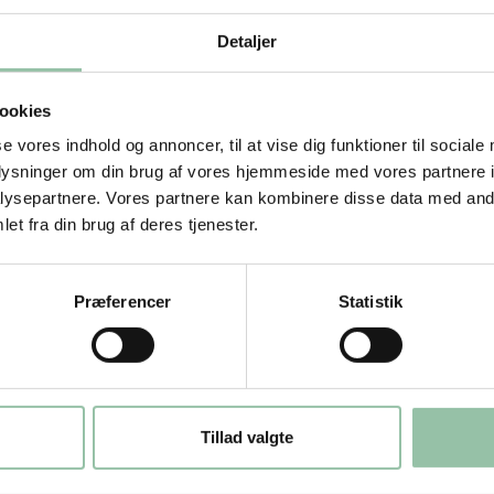
ges til madpakken næste dag.
Detaljer
e eller højere fedtprocent, hvilket
t.
ookies
fx gulerødder, spidskål eller bønner.
se vores indhold og annoncer, til at vise dig funktioner til sociale
oplysninger om din brug af vores hjemmeside med vores partnere i
ysepartnere. Vores partnere kan kombinere disse data med andr
et fra din brug af deres tjenester.
kket svinekød.
Præferencer
Statistik
ten) med 6 % fedt i det hakkede kød:
Tillad valgte