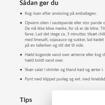
Sådan gør du
Kog risen efter anvisning på emballagen.
Opvarm olien i sautepande eller stor pande og
De må ikke blive mørke, for så er de bitre. Til
farve. Lad det stege ca. 3 minutter, tilsæt chil
med limesaft, sojasauce og sukker, lad kødet
på en tallerken og stil det til side.
Hæld kogende vand over ærterne eller kog de
hæld koldt vand over.
Skær salat i strimler og bland kød og ærter i.
Pynt med klippet purløg og evt. med limebåde,
Tips