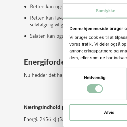
Retten kan også spises kold. Rester kan bru
Samtykke
Retten kan laves med hakket kød med en laver
selvfølgelig vil give en mere mager eller fed re
Denne hjemmeside bruger c
Salaten kan også laves med andre grøntsager, 
Vi bruger cookies til at tilpas
vores trafik. Vi deler også 
annonceringspartnere og anal
dem, eller som de har indsaml
Energifordeling
Samtykkevalg
Nu hedder det hakket grisekød. Før hed det ha
Nødvendig
Næringsindhold pr. person (ca. 790 g af ret
Afvis
Energi: 2456 kJ (585 kcal)