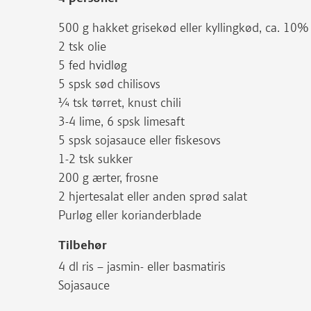
500 g hakket grisekød eller kyllingkød, ca. 10%
2 tsk olie
5 fed hvidløg
5 spsk sød chilisovs
¼ tsk tørret, knust chili
3-4 lime, 6 spsk limesaft
5 spsk sojasauce eller fiskesovs
1-2 tsk sukker
200 g ærter, frosne
2 hjertesalat eller anden sprød salat
Purløg eller korianderblade
Tilbehør
4 dl ris – jasmin- eller basmatiris
Sojasauce