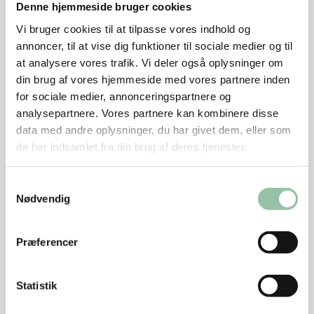
Denne hjemmeside bruger cookies
små muskelbundter.
Vi bruger cookies til at tilpasse vores indhold og
Kog suppen ind til der er ca. 6 dl væske. Si suppen og
annoncer, til at vise dig funktioner til sociale medier og til
smag den til med salt. Pisk 40 g smør i suppen.
at analysere vores trafik. Vi deler også oplysninger om
Bælg ærterne.
din brug af vores hjemmeside med vores partnere inden
Kog løgene møre i letsaltet vand og tilsæt ærterne et
for sociale medier, annonceringspartnere og
øjeblik. Hæld det i en si.
analysepartnere. Vores partnere kan kombinere disse
data med andre oplysninger, du har givet dem, eller som
Anret maden i dybe tallerkener med kød, ærter, løg
de har indsamlet fra din brug af deres tjenester.
og hakket persille og purløg. Hæld suppen over.
Tips
Samtykkevalg
Nødvendig
Kog griseskanken en til to dage i forvejen og gem
kød og suppe i køleskab.
Præferencer
250 g frosne, fine ærter kan bruges i stedet for
friske.
Statistik
Energifordeling