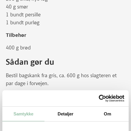
40 g smør
1 bundt persille
1 bundt purløg
Tilbehør
400 g brød
Sådan gør du
Bestil bagskank fra gris, ca. 600 g hos slagteren et
par dage i forvejen.
Varm olien i en gryde ved god varme. Brun skanken
på alle sider. Tilsæt øl og bouillon. Bring væsken i kog
Samtykke
Detaljer
Om
og skum. Kog ved lav varme under låg i ca. 3 timer til
kødet let slipper benet. Tag kødet op og fjern skind,
fedt og ben. Del kødet i mindre stykker - bedst som