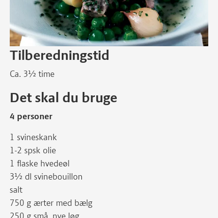
Tilberedningstid
Ca. 3½ time
Det skal du bruge
4 personer
1 svineskank
1-2 spsk olie
1 flaske hvedeøl
3½ dl svinebouillon
salt
750 g ærter med bælg
250 g små, nye løg