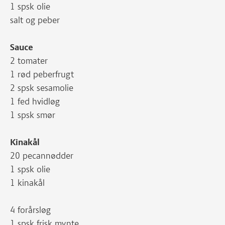
1 spsk olie
salt og peber
Sauce
2 tomater
1 rød peberfrugt
2 spsk sesamolie
1 fed hvidløg
1 spsk smør
Kinakål
20 pecannødder
1 spsk olie
1 kinakål
4 forårsløg
1 spsk frisk mynte