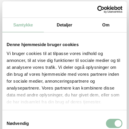
Blend de bagte grøntsager og si saucen. Varm saucen
lige før servering og pisk koldt smør i. Smag til med
salt og peber.
Samtykke
Detaljer
Om
Kinakål
Rist pecannødderne på en pande med ½ spsk olie.
Denne hjemmeside bruger cookies
Skær hver pecannød i 2-4 stykker på langs.
Vi bruger cookies til at tilpasse vores indhold og
annoncer, til at vise dig funktioner til sociale medier og til
Fjern de yderste blade på kinakålen. Skær resten i 8
at analysere vores trafik. Vi deler også oplysninger om
både. Kog kinakålen i 1 dl vand med ½ spsk olie og
din brug af vores hjemmeside med vores partnere inden
for sociale medier, annonceringspartnere og
salt i 2 minutter under låg. Fjern låget og kog i 2
analysepartnere. Vores partnere kan kombinere disse
minutter. Kålen skal stadig have bid. Hæld
data med andre oplysninger, du har givet dem, eller som
overskydende vand fra, hvis væsken ikke er kogt væk.
de har indsamlet fra din brug af deres tjenester.
Skær forårsløg i tynde skrå skiver. Skær mynte i tynde
Samtykkevalg
strimler.
Nødvendig