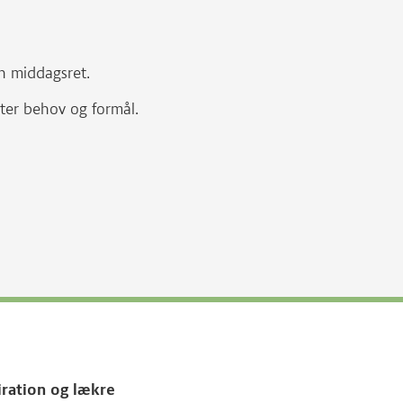
en middagsret.
fter behov og formål.
iration og lækre