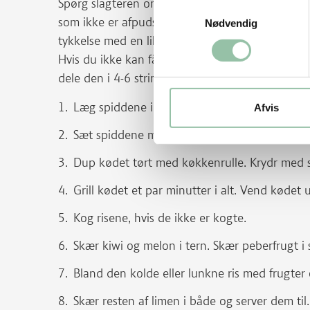
Spørg slagteren om du kan få bimørbrad eller ta
Samtykkevalg
som ikke er afpudsede - de er ofte vakuumered
Nødvendig
tykkelse med en lillefinger. Den skal ikke afpuds
Hvis du ikke kan få/har bimørbrad, så kan du br
dele den i 4-6 strimler på langs og bruge dem, 
Læg spiddene i koldt vand.
Afvis
Sæt spiddene midt igennem kødet.
Dup kødet tørt med køkkenrulle. Krydr med s
Grill kødet et par minutter i alt. Vend kødet 
Kog risene, hvis de ikke er kogte.
Skær kiwi og melon i tern. Skær peberfrugt i s
Bland den kolde eller lunkne ris med frugter 
Skær resten af limen i både og server dem til.