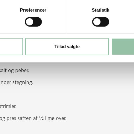
g dem selv af de grisemørbrad, du køber,
e. Bimørbraden er 15-20 cm lang og på
Præferencer
Statistik
es - senen bliver mør ved stegning.
uge en lille afpudset grisemørbrad og
som angivet ved bimørbrad.
Tillad valgte
alt og peber.
under stegning.
trimler.
og pres saften af ½ lime over.