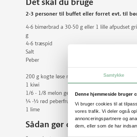
Det skal du bruge
2-3 personer til buffet eller forret evt. til bø
4-6 bimørbrad a 30-50 g eller 1 lille afpudset 
g
4-6 træspid
Salt
Peber
Samtykke
200 g kogte løse ris - svarer til ca. ¾ dl rå ris
1 kiwi
1/6 - 1/8 melon gerne cantaloup
Denne hjemmeside bruger c
¼ -½ rød peberfrugt
Vi bruger cookies til at tilpas
1 lime
vores trafik. Vi deler også 
annonceringspartnere og anal
Sådan gør du
dem, eller som de har indsaml