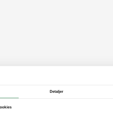
Detaljer
d den dryppe af i en si.
ookies