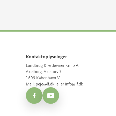
Kontaktoplysninger
Landbrug & Fødevarer F.m.b.A
Axelborg, Axeltorv 3
1609 København V
Mail:
peje@lf.dk
, eller
info@lf.dk
Facebook
YouTube