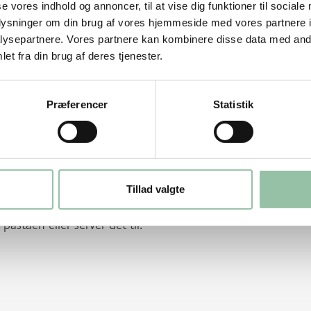
m i stykker på 3 cm og damp dem i
se vores indhold og annoncer, til at vise dig funktioner til sociale
erfrugt i strimler og bland det med
oplysninger om din brug af vores hjemmeside med vores partnere i
t vand, salt og peber sammen og vend det i
ysepartnere. Vores partnere kan kombinere disse data med andr
et fra din brug af deres tjenester.
ter. Vend det i pastaen. Bland mozzarella i
Præferencer
Statistik
vidløg, 1 dl basilikumblade, salt og peber i
e med køkkenrulle. Krydr bøfferne med
 er gyldent. Brun bøfferne ca. 1 minut på
Tillad valgte
me og steg bøfferne færdige ca. 1 minut
astaen eller servér det til.