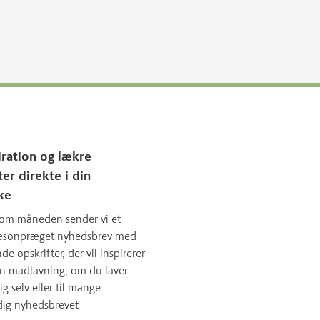
iration og lækre
ter direkte i din
ke
om måneden sender vi et
sæsonpræget nyhedsbrev med
 opskrifter, der vil inspirerer
in madlavning, om du laver
ig selv eller til mange.
dig nyhedsbrevet