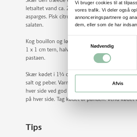
Skær den træede ende af aspargesene. Skær de
Vi bruger cookies til at tilpas
letsaltet vand ca. 2 minutter. Skær salat og peb
vores trafik. Vi deler også 
asparges. Pisk citronsaft, dijonsennep, evt. lid
annonceringspartnere og anal
salaten.
dem, eller som de har indsaml
Samtykkevalg
Kog bouillon og løg i tern i en gryde ca. 5 minut
Nødvendig
1 x 1 cm tern, halve tomater, olie, evt. presset h
pastaen.
Skær kødet i 1½ cm tykke skiver. Dup dem tørr
salt og peber. Varm smørret på en pande til det
Afvis
hver side ved god varme. Skru ned til middelvar
på hver side. Tag kødet af panden. Vend kødet i p
Tips