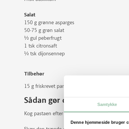
Salat
150 g grønne asparges
50-75 g grøn salat
½ gul peberfrugt
1 tsk citronsaft
½ tsk dijonsennep
Tilbehør
15 g friskrevet parmesan
Sådan gør du
Samtykke
Kog pastaen efter anvisning på emballagen og la
Denne hjemmeside bruger c