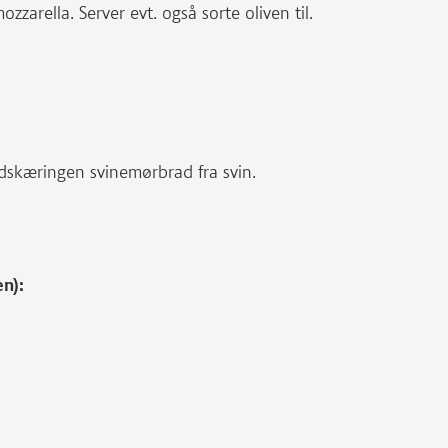
zzarella. Server evt. også sorte oliven til.
udskæringen svinemørbrad fra svin.
en):