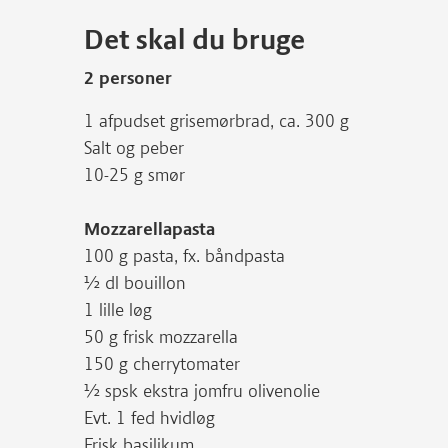
Det skal du bruge
2 personer
1 afpudset grisemørbrad, ca. 300 g
Salt og peber
10-25 g smør
Mozzarellapasta
100 g pasta, fx. båndpasta
½ dl bouillon
1 lille løg
50 g frisk mozzarella
150 g cherrytomater
½ spsk ekstra jomfru olivenolie
Evt. 1 fed hvidløg
Frisk basilikum