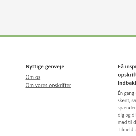
Nyttige genveje
Få insp
opskrif
Om os
indbak
Om vores opskrifter
Én gang 
skønt, 
spændende
dig og d
mad til d
Tilmeld 