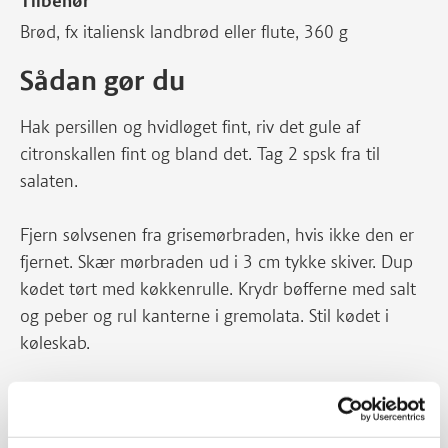
Tilbehør
Brød, fx italiensk landbrød eller flute, 360 g
Sådan gør du
Hak persillen og hvidløget fint, riv det gule af
citronskallen fint og bland det. Tag 2 spsk fra til
salaten.
Fjern sølvsenen fra grisemørbraden, hvis ikke den er
fjernet. Skær mørbraden ud i 3 cm tykke skiver. Dup
kødet tørt med køkkenrulle. Krydr bøfferne med salt
og peber og rul kanterne i gremolata. Stil kødet i
køleskab.
Halver cherrytomaterne, skær de soltørrede tomater i
strimler og agurken i små tern.