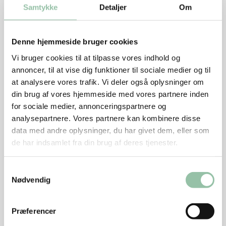
Skær artiskokhjerterne i kvarte.
Samtykke
Detaljer
Om
Hak ansjoserne fint og rør dem sammen med olien og
2 spsk citronsaft. Hæld dressingen over tomater og
Denne hjemmeside bruger cookies
agurk og smag til med salt og peber. Vend
Vi bruger cookies til at tilpasse vores indhold og
artiskokhjerterne i tomatsalaten og drys med
annoncer, til at vise dig funktioner til sociale medier og til
at analysere vores trafik. Vi deler også oplysninger om
gremolata.
din brug af vores hjemmeside med vores partnere inden
for sociale medier, annonceringspartnere og
Varm olien på en pande ved god varme. Brun
analysepartnere. Vores partnere kan kombinere disse
bøfferne 1 minut på hver side. Skru ned til middel
data med andre oplysninger, du har givet dem, eller som
varme og steg bøfferne 3-4 minutter på hver side til
de har indsamlet fra din brug af deres tjenester.
de er lige netop gennemstegte.
Samtykkevalg
Tips
Nødvendig
Medaljoner af filet royal kan bruges i stedet for
mørbrad.
Præferencer