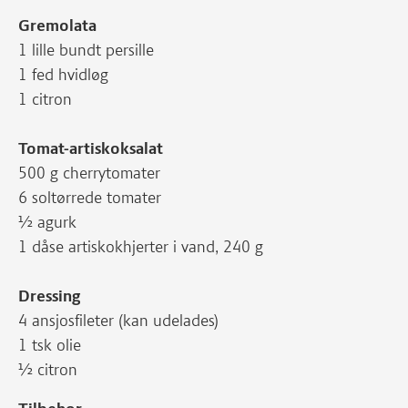
Gremolata
1 lille bundt persille
1 fed hvidløg
1 citron
Tomat-artiskoksalat
500 g cherrytomater
6 soltørrede tomater
½ agurk
1 dåse artiskokhjerter i vand, 240 g
Dressing
4 ansjosfileter (kan udelades)
1 tsk olie
½ citron