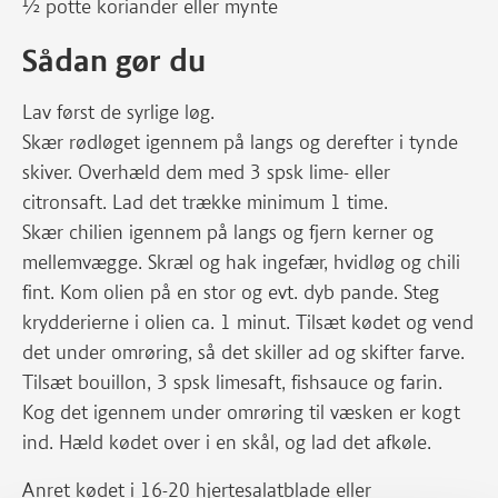
½ potte koriander eller mynte
Sådan gør du
Lav først de syrlige løg.
Skær rødløget igennem på langs og derefter i tynde
skiver. Overhæld dem med 3 spsk lime- eller
citronsaft. Lad det trække minimum 1 time.
Skær chilien igennem på langs og fjern kerner og
mellemvægge. Skræl og hak ingefær, hvidløg og chili
fint. Kom olien på en stor og evt. dyb pande. Steg
krydderierne i olien ca. 1 minut. Tilsæt kødet og vend
det under omrøring, så det skiller ad og skifter farve.
Tilsæt bouillon, 3 spsk limesaft, fishsauce og farin.
Kog det igennem under omrøring til væsken er kogt
ind. Hæld kødet over i en skål, og lad det afkøle.
Anret kødet i 16-20 hjertesalatblade eller