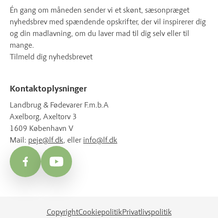
Én gang om måneden sender vi et skønt, sæsonpræget
nyhedsbrev med spændende opskrifter, der vil inspirerer dig
og din madlavning, om du laver mad til dig selv eller til
mange.
Tilmeld dig nyhedsbrevet
Kontaktoplysninger
Landbrug & Fødevarer F.m.b.A
Axelborg, Axeltorv 3
1609 København V
Mail:
peje@lf.dk
, eller
info@lf.dk
Facebook
YouTube
Copyright
Cookiepolitik
Privatlivspolitik