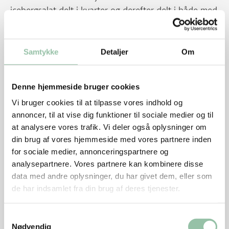
icebergsalat delt i kvarter og derefter delt i både med
2 lag blade. Top op med syrlige løg og
korianderblade.
Samtykke
Detaljer
Om
Tips
De syrlige løg kan laves flere dage i forvejen og
Denne hjemmeside bruger cookies
opbevares i køleskab.
Vi bruger cookies til at tilpasse vores indhold og
annoncer, til at vise dig funktioner til sociale medier og til
I stedet for syrlige løg kan bruges lidt fintsnittet
at analysere vores trafik. Vi deler også oplysninger om
syltet ingefær til sushi.
din brug af vores hjemmeside med vores partnere inden
Kødblandingen må gerne være stuetemperatur
for sociale medier, annonceringspartnere og
eller lidt lun.
analysepartnere. Vores partnere kan kombinere disse
data med andre oplysninger, du har givet dem, eller som
Koriander eller mynte kan også hakkes og blandes
de har indsamlet fra din brug af deres tjenester.
i det kolde kød.
Samtykkevalg
Energifordeling
Nødvendig