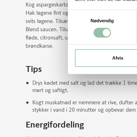
Kog aspargeskartoflerne og skær dem i store sty
Hak løgene fint og skær bagekartoflen i tern. 
Samtykkevalg
svits løgene. Tilsæt kartoffeltern og hvedeøl og l
Nødvendig
Blend saucen. Tilsæt suppe fra kæberne, saucen
fløde, citronsaft, salt og revet muskatnød. Ven
brøndkarse.
Afvis
Tips
Drys kødet med salt og lad det trække 1 time
mørt og saftigt.
Kogt muskatnød er nemmere at rive, dufter 
stykker i vand i 20 minutter og opbevar dem 
Energifordeling