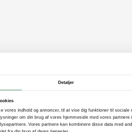
jen.
Detaljer
 og peber. Varm olien i en gryde ved god
ookies
t. Tilsæt løg, gulerod og porre skåret i
se vores indhold og annoncer, til at vise dig funktioner til sociale
 kog ved svag varme, til kæberne er møre,
oplysninger om din brug af vores hjemmeside med vores partnere i
cen.
ysepartnere. Vores partnere kan kombinere disse data med andr
et fra din brug af deres tjenester.