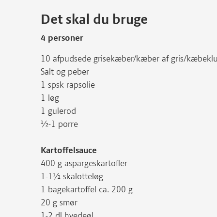
Det skal du bruge
4 personer
10 afpudsede grisekæber/kæber af gris/kæbeklu
Salt og peber
1 spsk rapsolie
1 løg
1 gulerod
½-1 porre
Kartoffelsauce
400 g aspargeskartofler
1-1½ skalotteløg
1 bagekartoffel ca. 200 g
20 g smør
1-2 dl hvedeøl