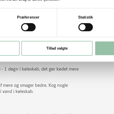
kker.
Varm smørret i en gryde ved god varme og
ad det koge, til kartoflerne er møre.
Præferencer
Statistik
 skal være tynd. Smag saucen til med
d aspargeskartoflerne i saucen. Pynt med
Tillad valgte
 - 1 døgn i køleskab, det gør kødet mere
af mere og smager bedre. Kog nogle
i vand i køleskab.