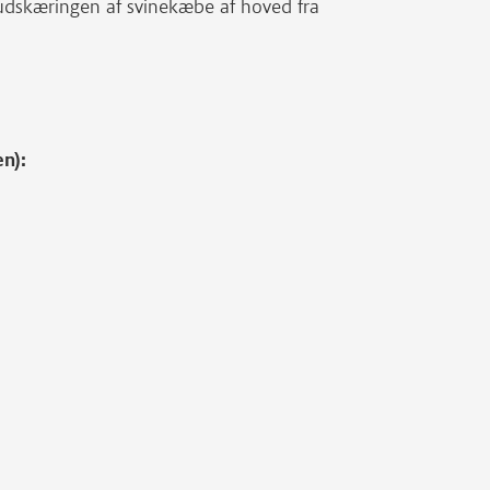
udskæringen af svinekæbe af hoved fra
en):