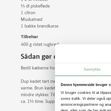
½ dl piskefløde
1 citron
Muskatnød
1 bakke brøndkarse
Tilbehør
400 g ristet rugbrød
Sådan gør du
Bestil kæberne hos slagteren et par dage i forve
Samtykke
Dup kødet tørt med køkkenrulle. Krydr med salt
Denne hjemmeside bruger c
varme. Brun kødet på alle sider 3-4 minutter i al
Vi bruger cookies til at tilpas
mindre stykker. Tilsæt 4 dl vand, læg låg på og
vores trafik. Vi deler også 
ca. 1½ time. Suppen fra kæberne bruges til sau
annonceringspartnere og anal
dem, eller som de har indsaml