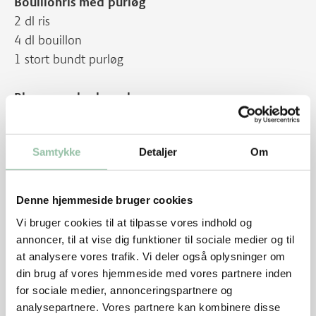
Bouillonris med purløg
2 dl ris
4 dl bouillon
1 stort bundt purløg
Blomme-rabarbersalsa
1 rødløg
1 tsk olie
Samtykke
Detaljer
Om
5 spsk vineddike, helst balsamico
3-4 blommer, 400 g
1-2 rabarberstilke, 200 g
Denne hjemmeside bruger cookies
3 spsk sukker
Vi bruger cookies til at tilpasse vores indhold og
annoncer, til at vise dig funktioner til sociale medier og til
Sådan gør du
at analysere vores trafik. Vi deler også oplysninger om
Kog risene med bouillon. Klip purløg i risene, lige før
din brug af vores hjemmeside med vores partnere inden
for sociale medier, annonceringspartnere og
servering.
analysepartnere. Vores partnere kan kombinere disse