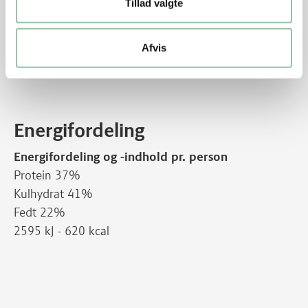
Tillad valgte
Tips
Afvis
Se også opskrift på
grillet bovsteak
Energifordeling
Energifordeling og -indhold pr. person
Protein 37%
Kulhydrat 41%
Fedt 22%
2595 kJ - 620 kcal