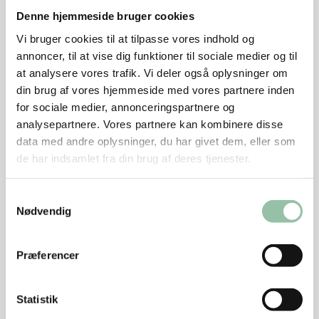
knust enebær. Læg kødet i marinaden og lad det
Denne hjemmeside bruger cookies
marinere i køleskab mindst 30 minutter - gerne
Vi bruger cookies til at tilpasse vores indhold og
længere. Dog højst et døgn. Vend kødet af og til.
annoncer, til at vise dig funktioner til sociale medier og til
at analysere vores trafik. Vi deler også oplysninger om
Sur-sød peberfrugt
din brug af vores hjemmeside med vores partnere inden
Hak løg og hvidløg fint og svits dem i smør i en gryde.
for sociale medier, annonceringspartnere og
analysepartnere. Vores partnere kan kombinere disse
Tilsæt peberfrugter og tomater skåret i tern samt
data med andre oplysninger, du har givet dem, eller som
vineddike og sukker. Kog ca. 20 minutter uden låg.
de har indsamlet fra din brug af deres tjenester.
Smag til og tilsæt hakket basilikum.
Samtykkevalg
Kartofler
Nødvendig
Pak kartoflerne i smurt stanniol i portionsanretninger
med en klat smør, timian og salt. Grilles ca. 25
Præferencer
minutter til de er møre.
Kødet
Statistik