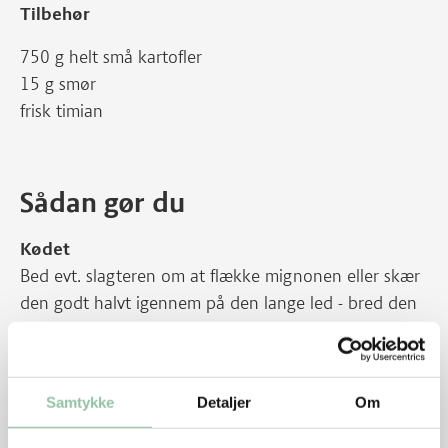
Tilbehør
750 g helt små kartofler
15 g smør
frisk timian
Sådan gør du
Kødet
Bed evt. slagteren om at flække mignonen eller skær
den godt halvt igennem på den lange led - bred den
ud, så der dannes en firkant.
Marinade
Samtykke
Detaljer
Om
Bland marinaden af olie, strimlet citronskal,
finthakket hvidløg, salt, peber, rosmarinstilke og fint