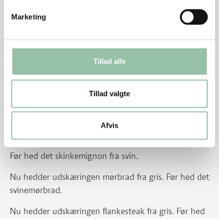
Grill mignonen 10-15 minutter i alt. Vend den
jævnligt. Skær kødet i tynde skiver.
Marketing
Tips
Tillad alle
Marinaden kan også bruges til hel mørbrad fra
gris, flanksteak, koteletter og medaljoner af filet fra
Tillad valgte
gris.
Energifordeling
Afvis
Nu hedder udskæringen mignon af skinke fra gris.
Før hed det skinkemignon fra svin.
Nu hedder udskæringen mørbrad fra gris. Før hed det
svinemørbrad.
Nu hedder udskæringen flankesteak fra gris. Før hed