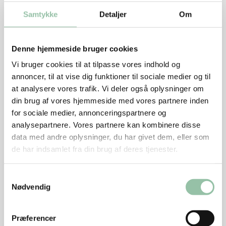
8 træspid
Samtykke
Detaljer
Om
4 majs
Denne hjemmeside bruger cookies
2 bundter friske krydderurter fx persille, rosmarin,
Vi bruger cookies til at tilpasse vores indhold og
kørvel
annoncer, til at vise dig funktioner til sociale medier og til
at analysere vores trafik. Vi deler også oplysninger om
din brug af vores hjemmeside med vores partnere inden
Sådan gør du
for sociale medier, annonceringspartnere og
analysepartnere. Vores partnere kan kombinere disse
Læg spiddene i vand ½ time før de skal på grillen.
data med andre oplysninger, du har givet dem, eller som
de har indsamlet fra din brug af deres tjenester.
Skær kødet i tern på 4 x 4 cm. Vend kødet med
sukker, salt og peber. Lad det trække i ½ time.
Samtykkevalg
Skyl krydderurterne og hak dem fint.
Nødvendig
Sæt kødet på spiddene og grill dem 2-3 minutter
Præferencer
på hver side. Skær en flig af og se om kødet er rosa