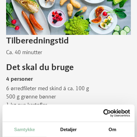
Tilberedningstid
Ca. 40 minutter
Det skal du bruge
4 personer
6 ørredfileter med skind á ca. 100 g
500 g grønne bønner
1 kg nye kartofler
1 rødløg
Bredbladet persille
2 spsk olivenolie
Samtykke
Detaljer
Om