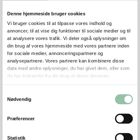
2 spsk balsamico
1 fed hvidløg
Denne hjemmeside bruger cookies
Sådan gør du
Vi bruger cookies til at tilpasse vores indhold og
annoncer, til at vise dig funktioner til sociale medier og til
Fisk:
at analysere vores trafik. Vi deler også oplysninger om
Krydr fileterne med salt og peber på kødsiden.
din brug af vores hjemmeside med vores partnere inden
Læg dem på en grillrist eller grillpande, og grill dem 8-
for sociale medier, annonceringspartnere og
analysepartnere. Vores partnere kan kombinere disse
10 min. på skindsiden. Undgå for stærk varme.
data med andre oplysninger, du har givet dem, eller som
de har indsamlet fra din brug af deres tjenester.
Kartoffel-bønnesalat:
Kog kartoflerne møre, lad dem køle af og halvér dem.
Samtykkevalg
Kog bønnerne, så de stadig er sprøde, og lad dem
Nødvendig
køle af.
Snit rødløget, og hak persillen.
Præferencer
Pisk olie, balsamico og hvidløg til en dressing.
Vend det hele sammen.
Smag til med salt og peber.
Statistik