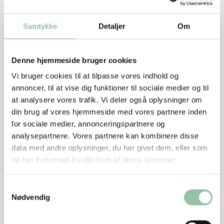
1 dl mayonnaise
Samtykke
Detaljer
Om
1 fed hvidløg
1 tsk akaciehonning
nogle dråber hvidvinseddike
Denne hjemmeside bruger cookies
Vi bruger cookies til at tilpasse vores indhold og
Sådan gør du
annoncer, til at vise dig funktioner til sociale medier og til
at analysere vores trafik. Vi deler også oplysninger om
Del kaninen i mindre stykker.
Se hvordan du parterer
din brug af vores hjemmeside med vores partnere inden
en kanin.
for sociale medier, annonceringspartnere og
Gnid kødet med krydderi og lidt olie.
analysepartnere. Vores partnere kan kombinere disse
Gril dem møre i cirka 30 minutter.
data med andre oplysninger, du har givet dem, eller som
de har indsamlet fra din brug af deres tjenester.
Skræl beder og skær dem i kvarte.
Skræl gulerødder og skær dem i tern.
Samtykkevalg
Kom beder i en gryde. Dæk med vand og lad dem
Nødvendig
simre i 30 minutter.