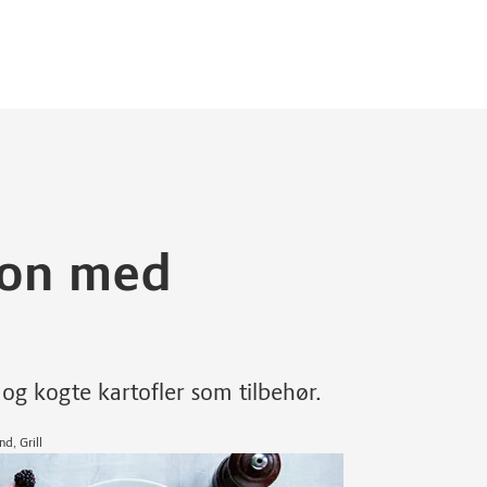
non med
g kogte kartofler som tilbehør.
d, Grill