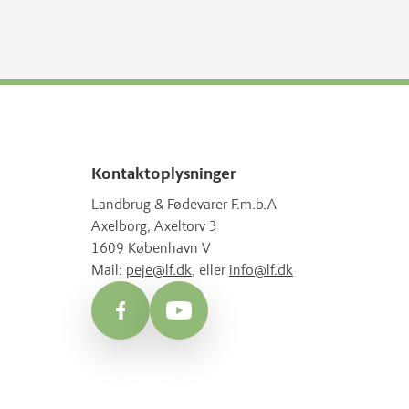
Kontaktoplysninger
Landbrug & Fødevarer F.m.b.A
Axelborg, Axeltorv 3
1609 København V
Mail:
peje@lf.dk
, eller
info@lf.dk
Facebook
YouTube