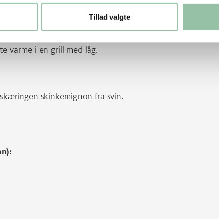
Tillad valgte
e varme i en grill med låg.
dskæringen skinkemignon fra svin.
en):