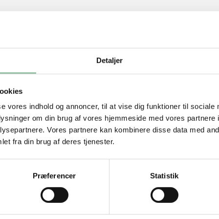
Detaljer
ngen på mignonen og grill kødet på alle
ookies
t af grillen og pak det ind i stanniol. Grill
se vores indhold og annoncer, til at vise dig funktioner til sociale
mtemperatur er 65-70 grader. Vend pakken
oplysninger om din brug af vores hjemmeside med vores partnere i
ysepartnere. Vores partnere kan kombinere disse data med andr
et fra din brug af deres tjenester.
inutter, til de stadig har bid. Hæld
Præferencer
Statistik
 lad dem dryppe af. Hak de hårdkogte æg
 hakkede krydderurter. Vend det hele
løg.