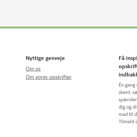
Nyttige genveje
Få insp
opskrif
Om os
indbak
Om vores opskrifter
Én gang 
skønt, 
spændende
dig og d
mad til d
Tilmeld 