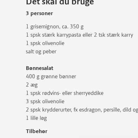
Det skal du bruge
3 personer
1 grisemignon, ca. 350 g
1 spsk stærk karrypasta eller 2 tsk stærk karry
1 spsk olivenolie
salt og peber
Bønnesalat
400 g grønne bønner
2 æg
1 spsk rødvins- eller sherryeddike
3 spsk olivenolie
2 spsk krydderurter, fx esdragon, persille, dild o
1 lille løg
Tilbehør