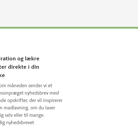
iration og lækre
ter direkte i din
ke
om måneden sender vi et
sæsonpræget nyhedsbrev med
 opskrifter, der vil inspirerer
in madlavning, om du laver
ig selv eller til mange.
dig nyhedsbrevet