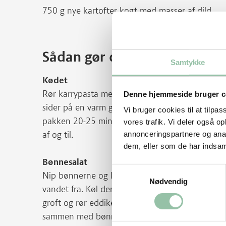
750 g nye kartofter kogt med masser af dild
Sådan gør du
Samtykke
Kødet
Rør karrypasta med salt og peber. Fordel blandi
Denne hjemmeside bruger c
sider på en varm grill 5-6 minutter i alt. Tag køde
Vi bruger cookies til at tilpas
pakken 20-25 minutter i alt. Anbefalet centru
vores trafik. Vi deler også 
af og til.
annonceringspartnere og anal
dem, eller som de har indsaml
Bønnesalat
Samtykkevalg
Nip bønnerne og kog dem i letsaltet vand ca. 5 m
Nødvendig
vandet fra. Køl dem hurtigt af i koldt vand og
groft og rør eddike med olie, salt, peber og de
sammen med bønnerne og drys med finthakket 