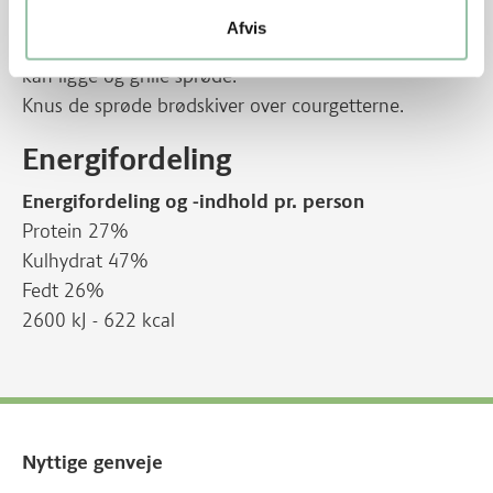
Grill brødskiverne. Giv dem et drøn over direkte
Afvis
varme, og læg dem derefter lidt ud til siden, så de
kan ligge og grille sprøde.
Knus de sprøde brødskiver over courgetterne.
Energifordeling
Energifordeling og -indhold pr. person
Protein 27%
Kulhydrat 47%
Fedt 26%
2600 kJ - 622 kcal
Nyttige genveje