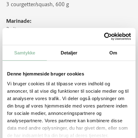
3 courgetter/squash, 600 g
Marinade:
2 citroner
2 spsk olie
15 hele peberkorn
Samtykke
Detaljer
Om
1 bundt kørvel
Denne hjemmeside bruger cookies
600 g kartofler
Vi bruger cookies til at tilpasse vores indhold og
annoncer, til at vise dig funktioner til sociale medier og til
6 skiver groft brød, 240 g
at analysere vores trafik. Vi deler også oplysninger om
din brug af vores hjemmeside med vores partnere inden
Tænd op i grillen mindst ½ time før brug.
for sociale medier, annonceringspartnere og
analysepartnere. Vores partnere kan kombinere disse
Sådan gør du
data med andre oplysninger, du har givet dem, eller som
de har indsamlet fra din brug af deres tjenester.