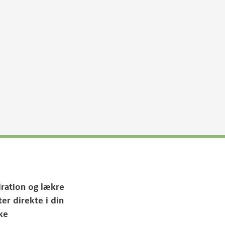
iration og lækre
ter direkte i din
ke