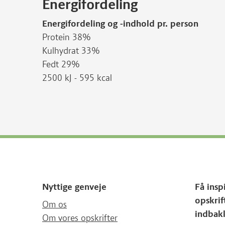
Energifordeling
Energifordeling og -indhold pr. person
Protein 38%
Kulhydrat 33%
Fedt 29%
2500 kJ - 595 kcal
Nyttige genveje
Få insp
opskrif
Om os
indbak
Om vores opskrifter