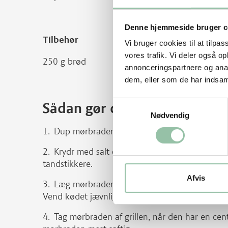
Denne hjemmeside bruger c
Tilbehør
Vi bruger cookies til at tilpas
vores trafik. Vi deler også 
250 g brød
annonceringspartnere og anal
dem, eller som de har indsaml
Samtykkevalg
Sådan gør du
Nødvendig
Dup mørbraden tør med køkkenrulle.
Krydr med salt og peber og rul bacon omkrin
tandstikkere.
Afvis
Læg mørbraden på en varm grill ved indirekte 
Vend kødet jævnligt.
Tag mørbraden af grillen, når den har en ce