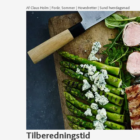
Af Claus Holm | Forår, Sommer | Hovedretter | Sund hverdagsmad
Tilberedningstid