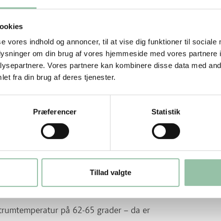
ookies
se vores indhold og annoncer, til at vise dig funktioner til sociale
oplysninger om din brug af vores hjemmeside med vores partnere i
ysepartnere. Vores partnere kan kombinere disse data med andr
et fra din brug af deres tjenester.
Præferencer
Statistik
g. Hold evt. baconen fast med et par
Tillad valgte
varme og grill den ca. 20 minutter i alt.
ntrumtemperatur på 62-65 grader – da er