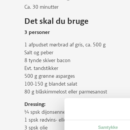
Ca. 30 minutter
Det skal du bruge
3 personer
1 afpudset mørbrad af gris, ca. 500 g
Salt og peber
8 tynde skiver bacon
Evt. tandstikker
500 g grønne asparges
100-150 g blandet salat
80 g blåskimmelost eller parmesanost
Dressing:
¼ spsk dijonsennep
1 spsk rødvins- eller sherryeddike
3 spsk olie
Samtykke