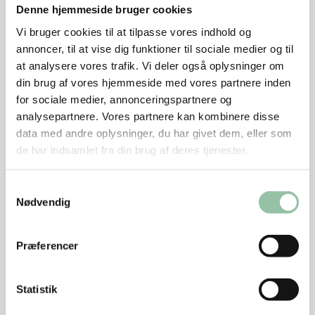
¼ bundt persille
Denne hjemmeside bruger cookies
Vi bruger cookies til at tilpasse vores indhold og
Tilbehør
annoncer, til at vise dig funktioner til sociale medier og til
Kogte asparges kartofler, 900 g
at analysere vores trafik. Vi deler også oplysninger om
din brug af vores hjemmeside med vores partnere inden
Sådan gør du
for sociale medier, annonceringspartnere og
analysepartnere. Vores partnere kan kombinere disse
Kom kalvebryst, mørk øl, laurbærblade, eddike,
data med andre oplysninger, du har givet dem, eller som
sukker og salt i en støbejernsgryde, eller anden
de har indsamlet fra din brug af deres tjenester.
stegegryde.
Bring gryden i kog og skru så ned til svag varme. Lad
Samtykkevalg
det simre i 2 timer.
Nødvendig
Pil skalotteløg og skær dem i 2 mm tynde skiver.
Bland med salt og sukker og sæt det i køleskabet.
Præferencer
Skær æbler med skræl uden kernehus i 2-3 mm tynde
skiver. Skær dem derefter i i stænger og til sidst i tern.
Statistik
Bland med eddike og sæt dem i køleskabet.