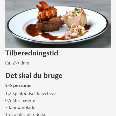
Tilberedningstid
Ca. 2½ time
Det skal du bruge
5-6 personer
1,2 kg afpudset kalvebryst
0,5 liter mørk øl
2 laurbærblade
1 dl æblecidereddike