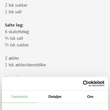
2 tsk sukker
1 tsk salt
Salte løg:
6 skalotteløg
¼ tsk salt
¼ tsk sukker
2 æbler
1 tsk æblecidereddike
Bagte løg:
6 rødløg eller almindelige zittauerløg
Samtykke
Detaljer
Om
3 forkogte hummere eller 250 g hummer- eller
krebsehaler