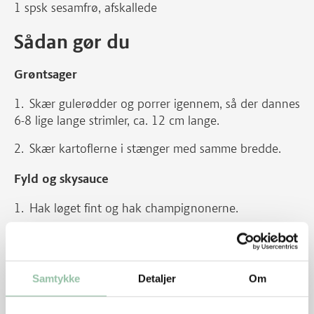
1 spsk sesamfrø, afskallede
Sådan gør du
Grøntsager
Skær gulerødder og porrer igennem, så der dannes
6-8 lige lange strimler, ca. 12 cm lange.
Skær kartoflerne i stænger med samme bredde.
Fyld og skysauce
Hak løget fint og hak champignonerne.
Hak persillen.
Opvarm olien ved god varme på en pande og
Samtykke
Detaljer
Om
tilsæt løg, champignon, salt og peber.
Steg i ca. 5 minutter til væsken er fordampet.