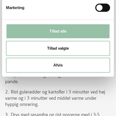
Skru ned til svag varme.
Marketing
Hæld 1 dl vand ved og fortsæt stegningen i ca. 6
minutter på hver side.
Tillad alle
Tilsæt mere vand, hvis det fordamper.
Tag kødet af panden.
Tillad valgte
Kom soja i skyen og brug den som sauce.
Grøntsager, fortsat
Afvis
Opvarm olien til grøntsagerne i en wok eller stor
pande.
Rist gulerødder og kartofler i 3 minutter ved høj
varme og i 3 minutter ved middel varme under
hyppig omrøring.
Drys med sesamfrø og rist porrerne med i 3-5