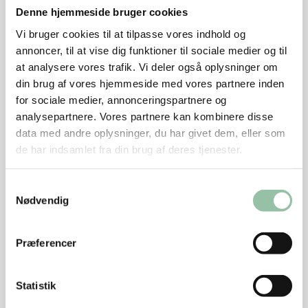
Denne hjemmeside bruger cookies
Rør af og til.
Vi bruger cookies til at tilpasse vores indhold og
Rør persille og rasp i.
annoncer, til at vise dig funktioner til sociale medier og til
at analysere vores trafik. Vi deler også oplysninger om
Kødet
din brug af vores hjemmeside med vores partnere inden
for sociale medier, annonceringspartnere og
Dup schnitzlerne tørre med køkkenrulle.
analysepartnere. Vores partnere kan kombinere disse
data med andre oplysninger, du har givet dem, eller som
Krydr med salt og peber.
de har indsamlet fra din brug af deres tjenester.
Fordel fyldet på den ene halvdel af schnitzlerne og
fold kødet sammen om fyldet.
Samtykkevalg
Nødvendig
Luk med en kødnål.
Snit kødet i folden på ydersiden, så lukker de sig
Præferencer
ikke op efter stegning.
Varm olien på en pande og brun først kødet 1
Statistik
minut på hver side ved høj varme.