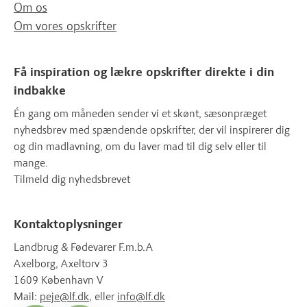
Om os
Om vores opskrifter
Få inspiration og lækre opskrifter direkte i din
indbakke
Én gang om måneden sender vi et skønt, sæsonpræget
nyhedsbrev med spændende opskrifter, der vil inspirerer dig
og din madlavning, om du laver mad til dig selv eller til
mange.
Tilmeld dig nyhedsbrevet
Kontaktoplysninger
Landbrug & Fødevarer F.m.b.A
Axelborg, Axeltorv 3
1609 København V
Mail:
peje@lf.dk
, eller
info@lf.dk