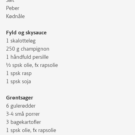
Peber
Kødnåle
Fyld og skysauce
1 skalotteløg
250 g champignon
1 håndfuld persille
½ spsk olie, fx rapsolie
1 spsk rasp
1 spsk soja
Grøntsager
6 gulerødder
3-4 små porrer
3 bagekartofler
1 spsk olie, fx rapsolie