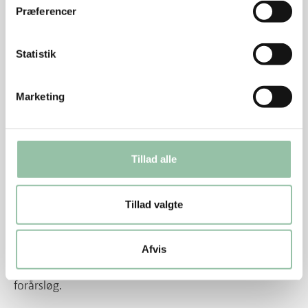
Præferencer
Skær persillerødderne i tern og steg dem møre og
sprøde på en pande i lidt olie.
Statistik
Skyl spinaten og kom den i kogende vand et par
minutter.
Marketing
Tryk den tør.
Vend peberfrugter, hvidløg og spinat på panden
med persillerødder.
Tillad alle
Smag til med salt, peber og lidt balsamico.
Tillad valgte
Tabouleh
Hæld overskydende vand fra hvedekernerne.
Afvis
Bland dem med hakket persille og fintskåret
forårsløg.