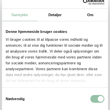
Kødet
Skær en lomme i svineboven. Krydr med salt og
Samtykke
Detaljer
Om
peber.
Fyld boven med 20 bagte hvidløg, persille og chili.
Denne hjemmeside bruger cookies
Luk boven sammen og snør med bomuldsgarn.
Vi bruger cookies til at tilpasse vores indhold og
annoncer, til at vise dig funktioner til sociale medier og til
Dup kødet tørt med køkkenrulle.
at analysere vores trafik. Vi deler også oplysninger om
Krydr med salt og peber og brun det på en pande
din brug af vores hjemmeside med vores partnere inden
i olie.
for sociale medier, annonceringspartnere og
analysepartnere. Vores partnere kan kombinere disse
Steg kødet færdigt i ovnen ved 200 grader i 1½-2
data med andre oplysninger, du har givet dem, eller som
timer med 1 dl vand.
de har indsamlet fra din brug af deres tjenester.
Tag kødet ud af ovnen.
Samtykkevalg
Saute, fortsat
Nødvendig
Skær peberfrugterne i strimler.