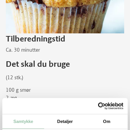
Tilberedningstid
Ca. 30 minutter
Det skal du bruge
(12 stk.)
100 g smør
2 æg
1½ dl rørsukker
2 tsk vaniljesukker
2 dl mælk
Samtykke
Detaljer
Om
2 dl hvedemel