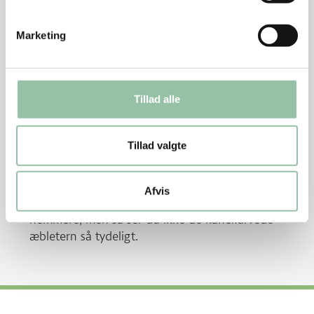
Bland mel, bagepulver og salt sammen og vend i
dejen.
Marketing
Sæt papirforme i en muffinform og fyld hver form
op med 2/3 dej.
Skær æblerne i tern og vend med sukker og kanel.
Tillad alle
Læg æblerne på dejen og stil i ovnen.
Bag de dine muffins i ca. 20 minutter.
Tillad valgte
Tips
Afvis
Du kan vende æblestykkerne i dejen først. Det er
nemmere, men så ser du ikke de kanelfarvede
æbletern så tydeligt.