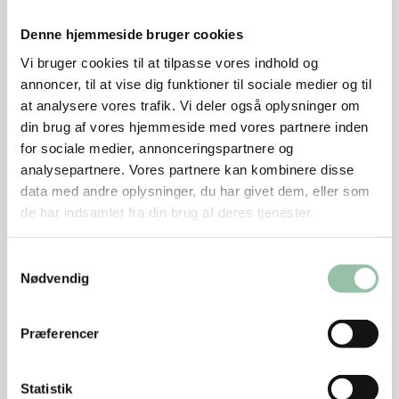
2 dl fuldkornshvedemel
Denne hjemmeside bruger cookies
2 tsk bagepulver
Vi bruger cookies til at tilpasse vores indhold og
1 knivspids salt
annoncer, til at vise dig funktioner til sociale medier og til
at analysere vores trafik. Vi deler også oplysninger om
2-3 æbler, fx. Ingrid Marie
din brug af vores hjemmeside med vores partnere inden
for sociale medier, annonceringspartnere og
2 spsk sukker
analysepartnere. Vores partnere kan kombinere disse
2 spsk kanel
data med andre oplysninger, du har givet dem, eller som
de har indsamlet fra din brug af deres tjenester.
Sådan gør du
Samtykkevalg
Tænd ovnen på 200 grader.
Nødvendig
Smelt smørret.
Præferencer
Pisk æg, sukker og vaniljesukker skummende. Rør
smeltet smør og mælk i dejen.
Statistik