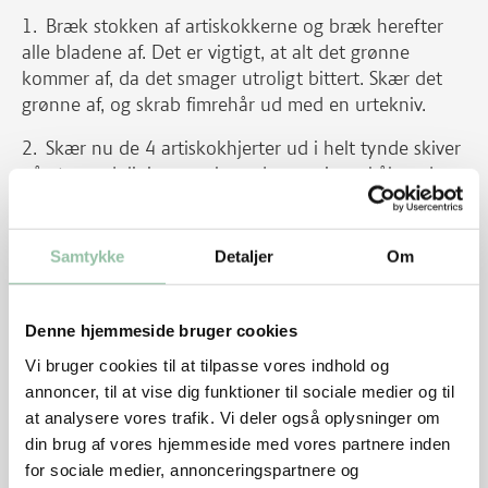
Bræk stokken af artiskokkerne og bræk herefter
alle bladene af. Det er vigtigt, at alt det grønne
kommer af, da det smager utroligt bittert. Skær det
grønne af, og skrab fimrehår ud med en urtekniv.
Skær nu de 4 artiskokhjerter ud i helt tynde skiver
på et mandolinjern, og kom dem op i en skål med
mel og vend godt rundt, så alle skiverne får et tyndt
lag mel. Ryst skiverne, så alt overskydende mel
kommer af.
Samtykke
Detaljer
Om
Varm olie i en gryde, pas på den ikke bliver for
varm. Hvis du stikker en tandstik af træ ned i olien,
Denne hjemmeside bruger cookies
og det syder let omkring den, så er olien klar.
Vi bruger cookies til at tilpasse vores indhold og
Kom artiskokskiverne ned i olien, lidt ad gangen,
annoncer, til at vise dig funktioner til sociale medier og til
og friter dem i ca. 1 minut, indtil de er gyldne og
at analysere vores trafik. Vi deler også oplysninger om
sprøde. De må ikke blive for mørke, da de så bliver
din brug af vores hjemmeside med vores partnere inden
bitre. Tag artiskokkerne op af olien, læg dem på
for sociale medier, annonceringspartnere og