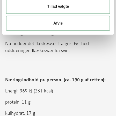
for det giver dem en lidt sødere og mildere smag.
Tillad valgte
Opskriften er fra SMÆK PÅ SMAGEN. Se mere på
smækpåsmagen.dk
.
Afvis
Energifordeling
Nu hedder det flæskesvær fra gris. Før hed
udskæringen flæskesvær fra svin.
Næringsindhold pr. person (ca. 190 g af retten):
Energi: 969 kJ (231 kcal)
protein: 11 g
kulhydrat: 17 g