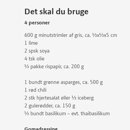
Det skal du bruge
4 personer
600 g minutstrimler af gris, ca. ½x½x5 cm
1 lime
2 spsk soya
4 tsk olie
½ pakke rispapir, ca. 200 g
1 bundt grønne asparges, ca. 500 g
1 rød chili
2 stk hjertesalat eller ½ iceberg
2 gulerødder, ca. 150 g
½ bundt basilikum – evt. thaibasilikum
Gomadressing