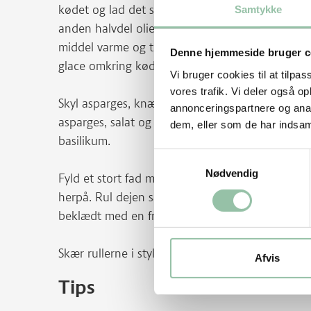
kødet og lad det stege på alle sider i 1-½ minu
Samtykke
anden halvdel olie ved kraftig varme og brun res
middel varme og tilsæt det andet kød og lagen. S
Denne hjemmeside bruger c
glace omkring kødet. Hæld kødet over på en tal
Vi bruger cookies til at tilpas
vores trafik. Vi deler også 
Skyl asparges, knæk stilken over og kassér den g
annonceringspartnere og anal
asparges, salat og chili i strimler. Skræl og riv gu
dem, eller som de har indsaml
basilikum.
Samtykkevalg
Nødvendig
Fyld et stort fad med koldt vand. Vend hurtigt e
herpå. Rul dejen sammen om fyldet, til en rulle. 
beklædt med en frysepose. Fortsæt til der ikke e
Skær rullerne i stykker ved servering – 1 eller 
Afvis
Tips