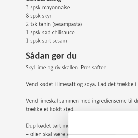
3 spsk mayonnaise
8 spsk skyr
2 tsk tahin (sesampasta)
1 spsk sød chilisauce
1 spsk sort sesam
Sådan gør du
Skyl lime og riv skallen. Pres saften.
Vend kødet i limesaft og soya. Lad det trække i
Vend limeskal sammen med ingredienserne til dr
trække et koldt sted.
Dup kødet tørt med køkkenrulle. Varm halvdelen
– olien skal være så varm et det ’siger lyde’ nå