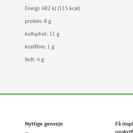
Energi: 482 kJ (115 kcal)
protein: 8 g
kulhydrat: 11 g
kostfibre: 1 g
fedt: 4 g
Nyttige genveje
Få insp
opskrif