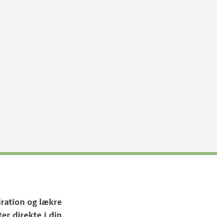
iration og lækre
ter direkte i din