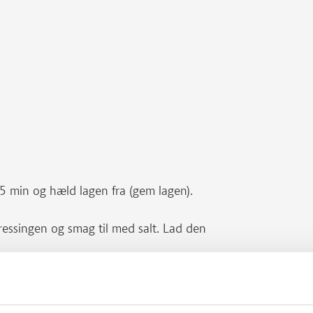
 5 min og hæld lagen fra (gem lagen).
essingen og smag til med salt. Lad den
 af olien på en pande ved kraftig varme
r kødet kommer på. Tilsæt halvdelen af