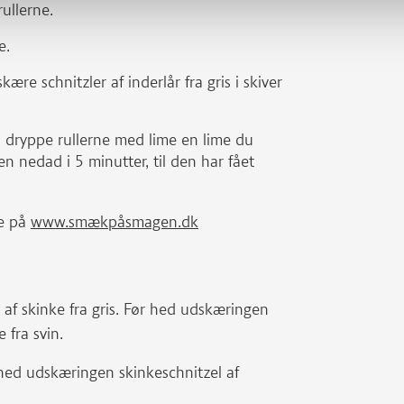
ullerne.
e.
ære schnitzler af inderlår fra gris i skiver
u dryppe rullerne med lime en lime du
 nedad i 5 minutter, til den har fået
e på
www.smækpåsmagen.dk
 af skinke fra gris. Før hed udskæringen
 fra svin.
r hed udskæringen skinkeschnitzel af