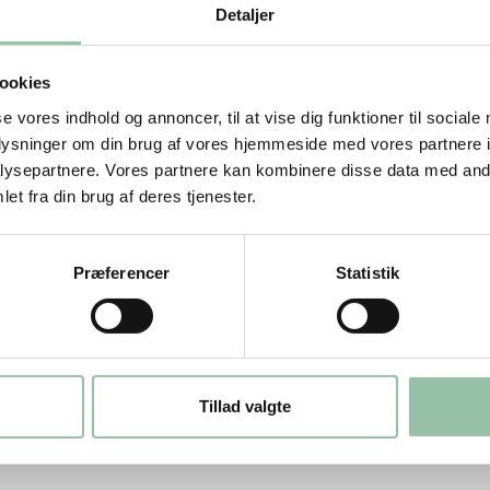
t. Kom kødet på en tallerken. Varm den
Detaljer
ten af kødet i 1-½ minut. Skru ned til
teg kødet til væsken er reduceret til en
ookies
lerken.
se vores indhold og annoncer, til at vise dig funktioner til sociale
oplysninger om din brug af vores hjemmeside med vores partnere i
rove ende. Skyl chili og salat. Skær
ysepartnere. Vores partnere kan kombinere disse data med andr
lerødder eller skær i tynde strimler. Skyl
et fra din brug af deres tjenester.
Præferencer
Statistik
n risdej heri og fordel kød og grøntsager
Læg rullerne på et fad eller en tallerken,
r mere fyld.
2 gange, afhængig af længden.
Tillad valgte