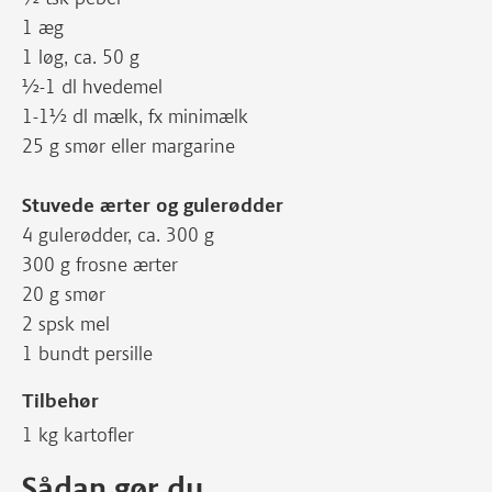
1 æg
1 løg, ca. 50 g
½-1 dl hvedemel
1-1½ dl mælk, fx minimælk
25 g smør eller margarine
Stuvede ærter og gulerødder
4 gulerødder, ca. 300 g
300 g frosne ærter
20 g smør
2 spsk mel
1 bundt persille
Tilbehør
1 kg kartofler
Sådan gør du