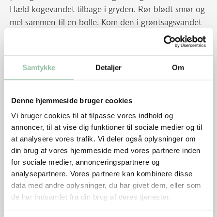
Hæld kogevandet tilbage i gryden. Rør blødt smør og
mel sammen til en bolle. Kom den i grøntsagsvandet
og lad den smelte ved svag varme uden omrøring.
Rør saucen igennem og kog den et par minutter.
Vend grøntsagerne i og smag til. Drys hakket persille
Samtykke
Detaljer
Om
over ved servering.
Tips
Denne hjemmeside bruger cookies
Vi bruger cookies til at tilpasse vores indhold og
I stedet for stuvede ærter og gulerødder kan
annoncer, til at vise dig funktioner til sociale medier og til
serveres stuvet spinat eller stuvet hvidkål.
at analysere vores trafik. Vi deler også oplysninger om
Brug evt. en blanding frosne ærter og gulerødder
din brug af vores hjemmeside med vores partnere inden
til stuvningen.
for sociale medier, annonceringspartnere og
analysepartnere. Vores partnere kan kombinere disse
Energifordeling
data med andre oplysninger, du har givet dem, eller som
de har indsamlet fra din brug af deres tjenester.
Nu hedder det hakket grisekød. Før hed udskæringen