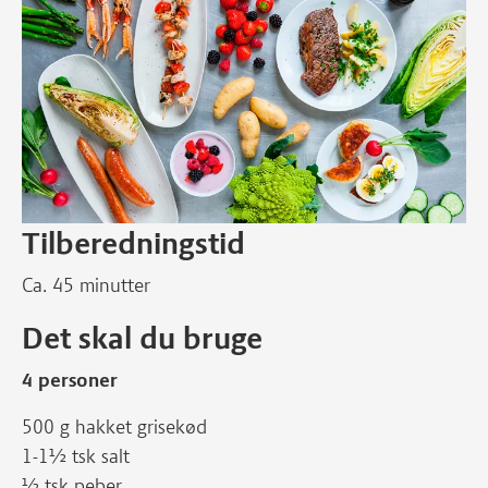
Tilberedningstid
Ca. 45 minutter
Det skal du bruge
4 personer
500 g hakket grisekød
1-1½ tsk salt
½ tsk peber