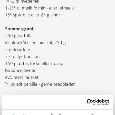
½ -1 dl hvedemel
1-1½ dl mælk fx mini- eller letmælk
1½ spsk olie eller 25 g smør
Sommergrønt
250 g kartofler
½ blomkål eller spidskål, 250 g
2 gulerødder
3-4 dl lys bouillon
150 g ærter, friske eller frosne
lys saucejævner
evt. revet muskat
¼ bundt persille - gerne bredbladet
Sådan gør du
Rør kødet med salt, peber, æg og revet løg. Tilsæt