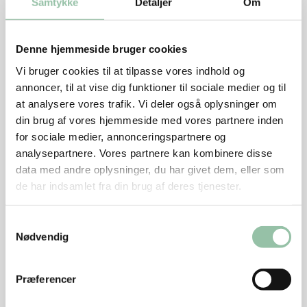
Samtykke
Detaljer
Om
melet og derefter mælken til konsistensen er
passende. Stil farsen i køleskabet til frikadellerne skal
Denne hjemmeside bruger cookies
steges.
Vi bruger cookies til at tilpasse vores indhold og
Skær store kartofler i både eller brug små, hele, nye
annoncer, til at vise dig funktioner til sociale medier og til
at analysere vores trafik. Vi deler også oplysninger om
kartofler. Pluk blomkål i buketter og snit de grønne
din brug af vores hjemmeside med vores partnere inden
blade fint. Halver gulerødderne på langs og skær dem
for sociale medier, annonceringspartnere og
i skiver på skrå. Kog kartofler, kål og gulerødder møre
analysepartnere. Vores partnere kan kombinere disse
i bouillonen i ca. 8 minutter. Jævn med sovsejævner
data med andre oplysninger, du har givet dem, eller som
og tilsæt ærterne. Giv det et opkog, smag til med salt,
de har indsamlet fra din brug af deres tjenester.
peber, evt. revet muskat og persilleblade eller hakket
persille.
Samtykkevalg
Nødvendig
Varm fedtstoffet på en pande ved god varme. Form
farsen til ca. 14 frikadeller med en spiseske. Brun
Præferencer
frikadellerne ca. 2 minutter på hver side, ca. 4