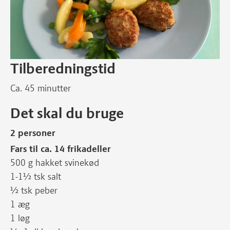
Tilberedningstid
Ca. 45 minutter
Det skal du bruge
2 personer
Fars til ca. 14 frikadeller
500 g hakket svinekød
1-1½ tsk salt
½ tsk peber
1 æg
1 løg