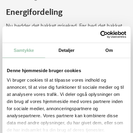
Energifordeling
Nu hedder det hakket grisekød. Før hed det hakket
svinekød.
Samtykke
Detaljer
Om
Næringsindhold pr. person (ca. 345 g af retten)
med 6% fedt i det hakkede kød. Retten med 2
Denne hjemmeside bruger cookies
frikadeller pr. person:
Vi bruger cookies til at tilpasse vores indhold og
annoncer, til at vise dig funktioner til sociale medier og til
Energi: 1222 kJ (291 kcal)
at analysere vores trafik. Vi deler også oplysninger om
protein: 21 g
din brug af vores hjemmeside med vores partnere inden
for sociale medier, annonceringspartnere og
kulhydrat: 29 g
analysepartnere. Vores partnere kan kombinere disse
data med andre oplysninger, du har givet dem, eller som
kostfibre: 7 g
de har indsamlet fra din brug af deres tjenester.