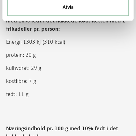
Afvis
Næringsindhold pr. person (ca. 345 g af retten)
med 10% fedt i det hakkede kød. Retten med 2
frikadeller pr. person:
Energi: 1303 kJ (310 kcal)
protein: 20 g
kulhydrat: 29 g
kostfibre: 7 g
fedt: 11 g
Næringsindhold pr. 100 g med 10% fedt i det