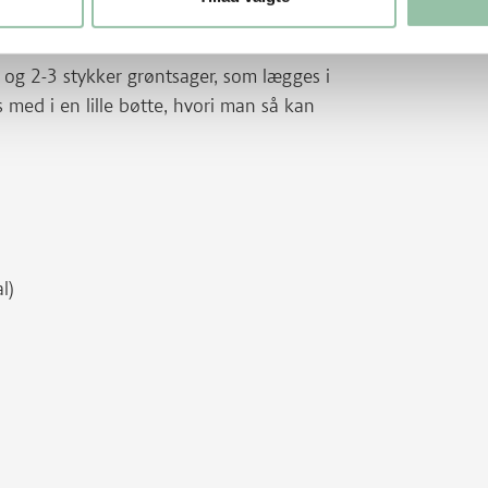
 og 2-3 stykker grøntsager, som lægges i
 med i en lille bøtte, hvori man så kan
al)