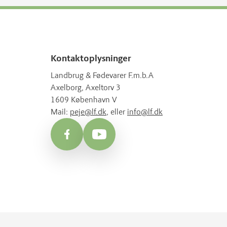
Kontaktoplysninger
Landbrug & Fødevarer F.m.b.A
Axelborg, Axeltorv 3
1609 København V
Mail:
peje@lf.dk
, eller
info@lf.dk
Facebook
YouTube