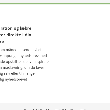
iration og lækre
ter direkte i din
ke
om måneden sender vi et
sæsonpræget nyhedsbrev med
 opskrifter, der vil inspirerer
in madlavning, om du laver
ig selv eller til mange.
dig nyhedsbrevet