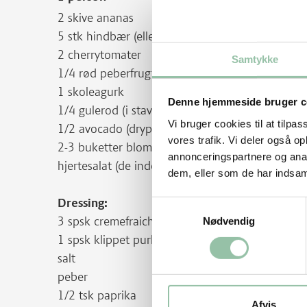
2 skive ananas
5 stk hindbær (eller ribs, kirsebær, jordbær, dru
2 cherrytomater
Samtykke
1/4 rød peberfrugt
1 skoleagurk
Denne hjemmeside bruger c
1/4 gulerod (i stave)
Vi bruger cookies til at tilpas
1/2 avocado (dryppet med lidt citron og salt)
vores trafik. Vi deler også 
2-3 buketter blomkål (eller broccoli)
annonceringspartnere og anal
hjertesalat (de inderste sprøde blade)
dem, eller som de har indsaml
Dressing:
Samtykkevalg
3 spsk cremefraiche 18 %
Nødvendig
1 spsk klippet purløg
salt
peber
1/2 tsk paprika
Afvis