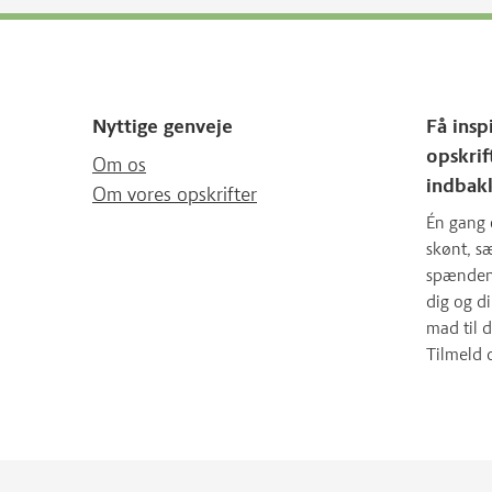
Nyttige genveje
Få insp
opskrif
Om os
indbak
Om vores opskrifter
Én gang 
skønt, 
spændende
dig og d
mad til d
Tilmeld 