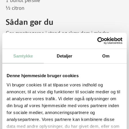
1 bundt persille
½ citron
Sådan gør du
Gør grøntsagerne i stand og skær dem i mindre
stykker.
Læg kødet i en stor gryde og hæld koldt vand ved til
det dækker rigeligt.
Samtykke
Detaljer
Om
Bring gryden i kog og skum omhyggeligt.
Læg grønsager, krydderurter, peberkorn og salt i
Denne hjemmeside bruger cookies
gryden.
Vi bruger cookies til at tilpasse vores indhold og
Skru helt ned og lad kalvebrystet simre i 1½-2 timer.
annoncer, til at vise dig funktioner til sociale medier og til
Eller til det er så mørt, at man meget let kan stikke en
at analysere vores trafik. Vi deler også oplysninger om
stegegaffel igennem det.
din brug af vores hjemmeside med vores partnere inden
for sociale medier, annonceringspartnere og
Tag kødet op og lad det køle af. Skær ca. ⅓ af stykket
analysepartnere. Vores partnere kan kombinere disse
og læg dette stykke tilbage i gryden. Kog yderligere
data med andre oplysninger, du har givet dem, eller som