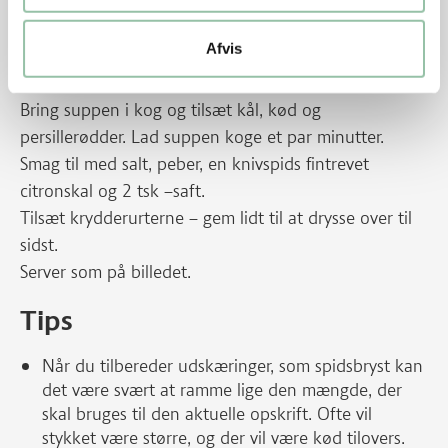
meget små tern.
Hak kørvel, purløg og persille fint.
Afvis
Fjern alt synligt fedt fra kødet og skær det i meget
tynde strimler.
Bring suppen i kog og tilsæt kål, kød og
persillerødder. Lad suppen koge et par minutter.
Smag til med salt, peber, en knivspids fintrevet
citronskal og 2 tsk –saft.
Tilsæt krydderurterne – gem lidt til at drysse over til
sidst.
Server som på billedet.
Tips
Når du tilbereder udskæringer, som spidsbryst kan
det være svært at ramme lige den mængde, der
skal bruges til den aktuelle opskrift. Ofte vil
stykket være større, og der vil være kød tilovers.