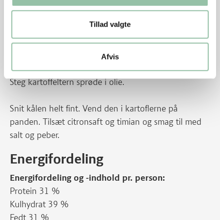
Gentag til alt kødet er brugt.
Pensl rullerne med resten af smørret.
Tillad valgte
Bag dem gyldne i ovnen i ca. 12 minutter.
Skræl den søde kartoffel og skær den i små tern.
Afvis
Varm olie på en pande ved god varme.
Steg kartoffeltern sprøde i olie.
Snit kålen helt fint. Vend den i kartoflerne på
panden. Tilsæt citronsaft og timian og smag til med
salt og peber.
Energifordeling
Energifordeling og -indhold pr. person:
Protein 31 %
Kulhydrat 39 %
Fedt 31 %