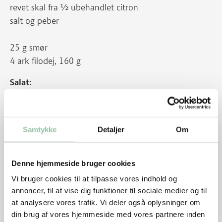
revet skal fra ½ ubehandlet citron
salt og peber
25 g smør
4 ark filodej, 160 g
Salat:
400 g sød kartoffel
1 spsk olivenolie
400 g rødkål eller rød spidskål
Samtykke
Detaljer
Om
½ citron
Et par kviste frisk timian
Denne hjemmeside bruger cookies
Vi bruger cookies til at tilpasse vores indhold og
Sådan gør du
annoncer, til at vise dig funktioner til sociale medier og til
at analysere vores trafik. Vi deler også oplysninger om
Varm olie på en pande ved god varme.
din brug af vores hjemmeside med vores partnere inden
Steg kødet til alt har skiftet farve og er gennemstegt.