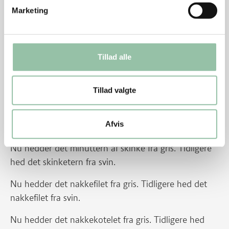
Marketing
Kødet kan koges i bouillon i stedet for vand.
Nakkefilet/nakkekoteletter i tern eller bov kan
bruges i stedet for skinke.
Tillad alle
Persille eller kørvel kan bruges i stedet for dild.
Retten kan jævnes med lys sovsejævner i stedet
Tillad valgte
for en smørbolle.
Energifordeling
Afvis
Nu hedder det minuttern af skinke fra gris. Tidligere
hed det skinketern fra svin.
Nu hedder det nakkefilet fra gris. Tidligere hed det
nakkefilet fra svin.
Nu hedder det nakkekotelet fra gris. Tidligere hed