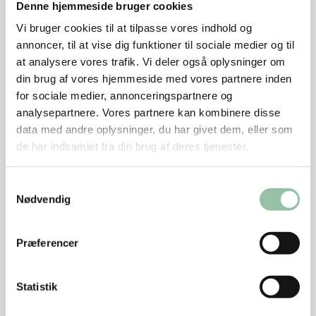
Tilsæt asparges - minus hovederne - og kog et
Denne hjemmeside bruger cookies
par minutter.
Vi bruger cookies til at tilpasse vores indhold og
annoncer, til at vise dig funktioner til sociale medier og til
Tilsæt mælk. Bring det igen i kog.
at analysere vores trafik. Vi deler også oplysninger om
Rør en smørbolle af blødt smør og hvedemel.
din brug af vores hjemmeside med vores partnere inden
for sociale medier, annonceringspartnere og
Læg den ned i væsken i gryden og kog i nogle
analysepartnere. Vores partnere kan kombinere disse
minutter til smørbollen er opløst.
data med andre oplysninger, du har givet dem, eller som
de har indsamlet fra din brug af deres tjenester.
Rør derefter i retten.
Tilsæt ærter og aspargeshovederne og kog et par
Samtykkevalg
minutter.
Nødvendig
Smag retten til.
Præferencer
Servér med klippet dild.
Statistik
Tips