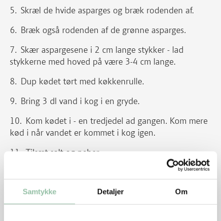
Skræl de hvide asparges og bræk rodenden af.
Bræk også rodenden af de grønne asparges.
Skær aspargesene i 2 cm lange stykker - lad
stykkerne med hoved på være 3-4 cm lange.
Dup kødet tørt med køkkenrulle.
Bring 3 dl vand i kog i en gryde.
Kom kødet i - en tredjedel ad gangen. Kom mere
kød i når vandet er kommet i kog igen.
Tilsæt salt og peber.
Tilsæt kartoflerne. Kog ved svag varme i 5
minutter.
Samtykke
Detaljer
Om
Tilsæt gulerødder og kog i 5 minutter.