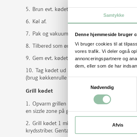
Brun evt. kødet hårdt på begge sider for at g
Samtykke
Køl af.
Pak og vakuumer.
Denne hjemmeside bruger c
Vi bruger cookies til at tilpas
Tilbered som ønsket (her er brugt 54°/7:30).
vores trafik. Vi deler også 
Gem evt. kødet på køl (se mere under tips).
annonceringspartnere og anal
dem, eller som de har indsaml
Tag kødet ud af posen (posens væske kan br
(brug køkkenrulle eller et rent viskestykke) og 
Samtykkevalg
Nødvendig
Grill kødet
Opvarm grillen til høj varme (250 grader) og 
en sizzle zone på grillen, så brug den (gerne hæv
Grill kødet 1 minut på den ene side og drej ev
Afvis
krydsstriber. Gentag på den anden side.