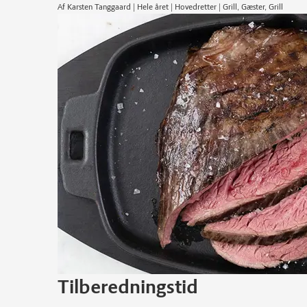
Af Karsten Tanggaard | Hele året | Hovedretter | Grill, Gæster, Grill
Tilberedningstid