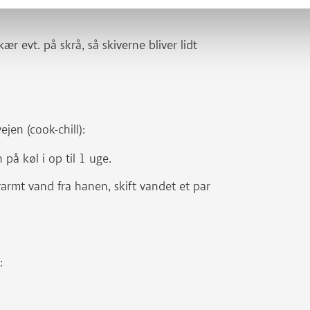
ær evt. på skrå, så skiverne bliver lidt
jen (cook-chill):
på køl i op til 1 uge.
armt vand fra hanen, skift vandet et par
: