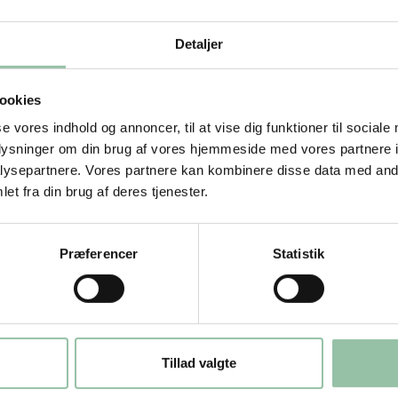
ive ekstra stegesmag.
Detaljer
ookies
se vores indhold og annoncer, til at vise dig funktioner til sociale
oplysninger om din brug af vores hjemmeside med vores partnere i
ysepartnere. Vores partnere kan kombinere disse data med andr
et fra din brug af deres tjenester.
uges til sauce), dup kødet HELT tørt
smør det med lidt madolie.
Præferencer
Statistik
lad risten blive gennemvarm. Hvis du har
et eller ved middelhøj varmeindstilling).
t. kødet 90 grader halvvejs for at få
Tillad valgte