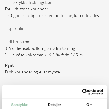
1 lille stykke frisk ingefær
Evt. lidt stødt koriander
150 g rejer fx tigerrejer, gerne frosne, kan udelades
1 spsk olie
1 dl brun rom
3-4 dl hønsebouillon gerne fra terning
1 lille dåse kokosmælk, 6-8 % fedt, 165 ml
Pynt
Frisk koriander og eller mynte
Tilbehør
5 dl ris
200 g grønne bønner gerne frosne
Samtykke
Detaljer
Om