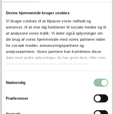
½ citron
1 stykke hel kanel
Denne hjemmeside bruger cookies
Sådan gør du
Vi bruger cookies til at tilpasse vores indhold og
annoncer, til at vise dig funktioner til sociale medier og til
Parter kyllingen i seks stykker. Start med at flække
at analysere vores trafik. Vi deler også oplysninger om
fuglen på langs og del herefter hver halvdel i et
din brug af vores hjemmeside med vores partnere inden
vingestykke, et midterstykke og et lårstykke.
for sociale medier, annonceringspartnere og
Læg kyllingestykkerne i et fad, smør med karrypasta
analysepartnere. Vores partnere kan kombinere disse
(man kan også selv lave den), drys med mel og evt.
data med andre oplysninger, du har givet dem, eller som
lidt koriander og vend rundt.
de har indsamlet fra din brug af deres tjenester.
Pil løg, halver det og skær det i skiver.
Samtykkevalg
Nødvendig
Skyl æblet og skær det i tern.
Skyl peberfrugter og skær dem i strimler.
Skræl ingefær og riv det groft.
Præferencer
Skyl tomater og halver dem.
Skyl koriander eller mynte og hak det.