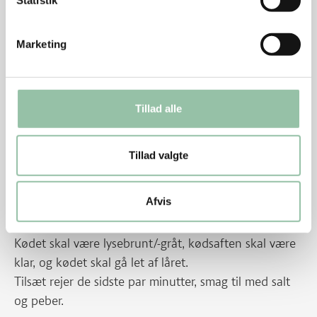
Statistik
Varm olie ved god varme i en god stor pande med
Marketing
høje kanter eller find den gode mormor-støbejerns-
gryde frem, nu skal der simres!
Brun kyllingestykkerne 4-5 minutter på hver side.
Tillad alle
Tilsæt rom, sæt ild til og flamber kyllingen – men pas
på flammerne
Tillad valgte
Lad flammerne dø ud og tilsæt så løg, æbler, ingefær,
bouillon og kokosmælk.
Afvis
Skru ned til svag varme, læg låg på og lad retten
simre ca. 45 minutter.
Kødet skal være lysebrunt/-gråt, kødsaften skal være
klar, og kødet skal gå let af låret.
Tilsæt rejer de sidste par minutter, smag til med salt
og peber.