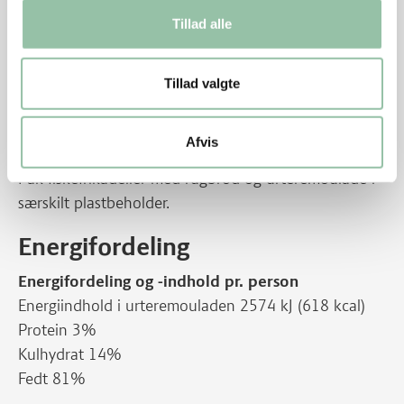
håndfladen.
Tillad alle
Steg ca. 8 min. på hver side ved middelvarme.
Urteremoulade:
Tillad valgte
Det hele røres sammen og smages til med krydderier.
Stilles koldt og kan holde sig i køleskabet 1-2 dage.
Afvis
Pak fiskefrikadeller med rugbrød og urteremoulade i
særskilt plastbeholder.
Energifordeling
Energifordeling og -indhold pr. person
Energiindhold i urteremouladen 2574 kJ (618 kcal)
Protein 3%
Kulhydrat 14%
Fedt 81%