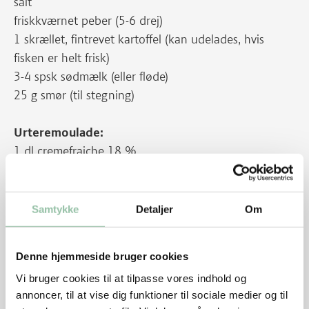
salt
friskkværnet peber (5-6 drej)
1 skrællet, fintrevet kartoffel (kan udelades, hvis
fisken er helt frisk)
3-4 spsk sødmælk (eller fløde)
25 g smør (til stegning)
Urteremoulade:
1 dl cremefraiche 18 %
2-3 spsk mayonnaise
1 finthakket, skrællet gulerod
1/2-1 tsk karry
Samtykke
Detaljer
Om
1 1/2 æble (i meget små stykker)
1 tsk hakket kapers
Denne hjemmeside bruger cookies
1/2 dl hakket persille
Vi bruger cookies til at tilpasse vores indhold og
salt
annoncer, til at vise dig funktioner til sociale medier og til
peber