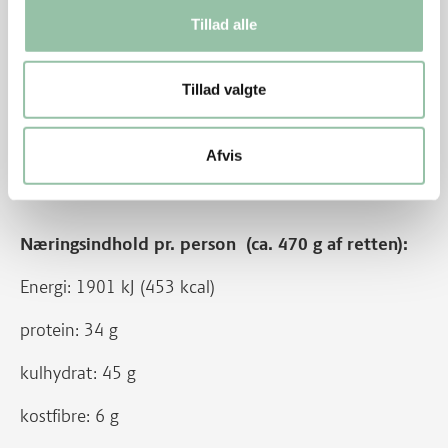
Tillad alle
Nu hedder det mørbrad afpudset af mørbrad fra gris.
Før hed udskæringen svinemørbrad afpudset af
svinemørbrad fra svin.
Tillad valgte
Nu hedder det mignon af skinke fra gris. Før hed
Afvis
udskæringen skinkemignon af skinke fra svin.
Næringsindhold pr. person (ca. 470 g af retten):
Energi: 1901 kJ (453 kcal)
protein: 34 g
kulhydrat: 45 g
kostfibre: 6 g