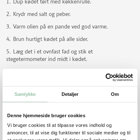
Dup kødet tørt med køkkenrulle.
Krydr med salt og peber.
Varm olien på en pande ved god varme.
Brun hurtigt kødet på alle sider.
Læg det i et ovnfast fad og stik et
stegetermometer ind midt i kødet.
Sæt det midt i en kold ovn.
Tænd ovnen på 160 grader og lad kødet stege til
centrumtemperaturen er 60 grader.
Samtykke
Detaljer
Om
Kødet skæres i tynde skiver ved servering.
Denne hjemmeside bruger cookies
Kartofler
Vi bruger cookies til at tilpasse vores indhold og
Kog kartoflerne.
annoncer, til at vise dig funktioner til sociale medier og til