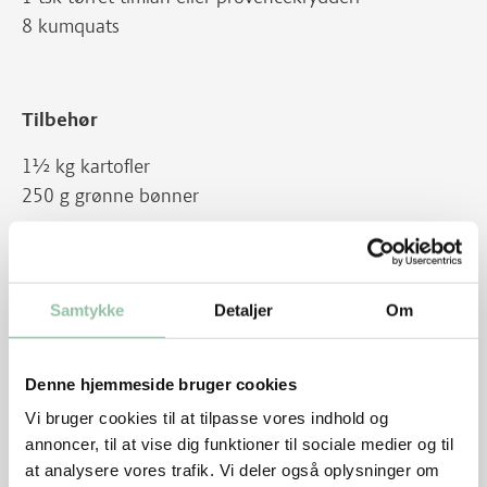
8 kumquats
Tilbehør
1½ kg kartofler
250 g grønne bønner
Sådan gør du
Skær løg og gulerod i skiver. Hak hvidløget. Dup
Samtykke
Detaljer
Om
kødet tørt med køkkenrulle. Krydr med salt og peber.
Brun kødet på alle sider ved god varme, først med
Denne hjemmeside bruger cookies
fedtsiden nedad, i alt 4 minutter. Tag kødet op. Svits
løg og gulerod ved jævn varme i et par minutter. Rør
Vi bruger cookies til at tilpasse vores indhold og
tomatpureen i. Svits det hele under omrøring i
annoncer, til at vise dig funktioner til sociale medier og til
at analysere vores trafik. Vi deler også oplysninger om
yderligere 1 minut. Tilsæt vineddike og lad den