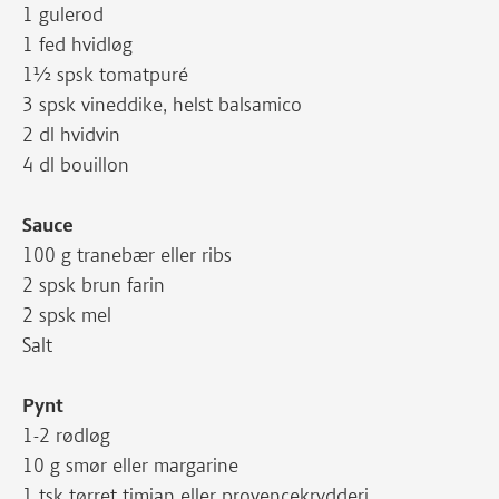
1 gulerod
1 fed hvidløg
1½ spsk tomatpuré
3 spsk vineddike, helst balsamico
2 dl hvidvin
4 dl bouillon
Sauce
100 g tranebær eller ribs
2 spsk brun farin
2 spsk mel
Salt
Pynt
1-2 rødløg
10 g smør eller margarine
1 tsk tørret timian eller provencekrydderi