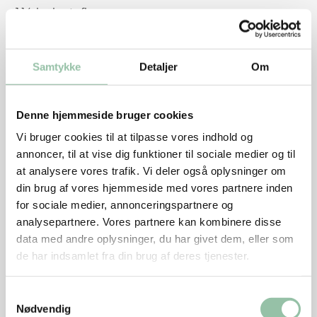
1½ kg kartofler
300 g grønne bønner
Sådan gør du
Samtykke
Detaljer
Om
Drys kødet med 6-12 g salt et døgn i forvejen. Stil
kødet i køleskab.
Denne hjemmeside bruger cookies
Vi bruger cookies til at tilpasse vores indhold og
Dup kødet tørt med køkkenrulle. Krydr med peber.
annoncer, til at vise dig funktioner til sociale medier og til
Brun hurtigt kødet på alle sider - med fedtsiden
at analysere vores trafik. Vi deler også oplysninger om
nedad først - i en gryde ved god varme.
din brug af vores hjemmeside med vores partnere inden
for sociale medier, annonceringspartnere og
Tilsæt vin og bouillon. Lad det koge op, så syren
analysepartnere. Vores partnere kan kombinere disse
fra vinen fordamper.
data med andre oplysninger, du har givet dem, eller som
de har indsamlet fra din brug af deres tjenester.
Lad kødet stege ved svag varme ca. 20 minutter
på hver side under låg, i alt ca. 45 minutter.
Samtykkevalg
Kødet er færdigt, når centrumtemperaturen er 65
Nødvendig