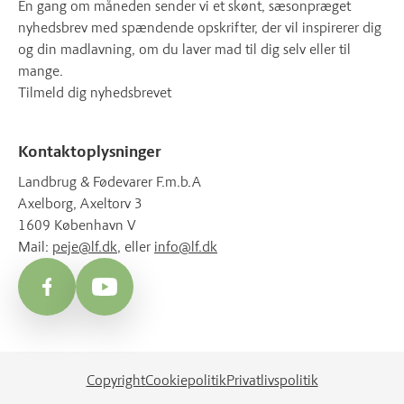
Én gang om måneden sender vi et skønt, sæsonpræget
nyhedsbrev med spændende opskrifter, der vil inspirerer dig
og din madlavning, om du laver mad til dig selv eller til
mange.
Tilmeld dig nyhedsbrevet
Kontaktoplysninger
Landbrug & Fødevarer F.m.b.A
Axelborg, Axeltorv 3
1609 København V
Mail:
peje@lf.dk
, eller
info@lf.dk
Facebook
YouTube
Copyright
Cookiepolitik
Privatlivspolitik