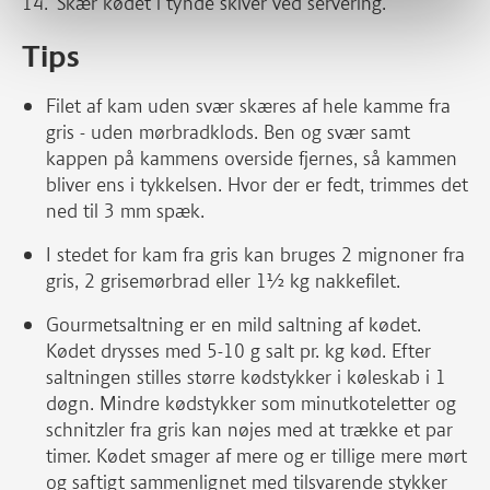
Skær kødet i tynde skiver ved servering.
Tips
Filet af kam uden svær skæres af hele kamme fra
gris - uden mørbradklods. Ben og svær samt
kappen på kammens overside fjernes, så kammen
bliver ens i tykkelsen. Hvor der er fedt, trimmes det
ned til 3 mm spæk.
I stedet for kam fra gris kan bruges 2 mignoner fra
gris, 2 grisemørbrad eller 1½ kg nakkefilet.
Gourmetsaltning er en mild saltning af kødet.
Kødet drysses med 5-10 g salt pr. kg kød. Efter
saltningen stilles større kødstykker i køleskab i 1
døgn. Mindre kødstykker som minutkoteletter og
schnitzler fra gris kan nøjes med at trække et par
timer. Kødet smager af mere og er tillige mere mørt
og saftigt sammenlignet med tilsvarende stykker