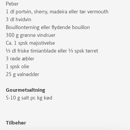
Peber
1 dl portvin, sherry, madeira eller tør vermouth
3 dl hvidvin
Bouillonterning eller flydende bouillon
300 g grønne vindruer
Ca. 1 spsk majsstivelse
½ dl friske timianblade eller ½ spsk tørret
3 røde æbler
1 spsk olie
25 g valnødder
Gourmetsaltning
5-10 g salt pr. kg kød
Tilbehør