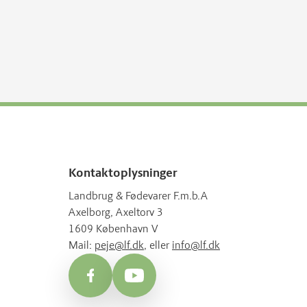
Kontaktoplysninger
Landbrug & Fødevarer F.m.b.A
Axelborg, Axeltorv 3
1609 København V
Mail:
peje@lf.dk
, eller
info@lf.dk
Facebook
YouTube