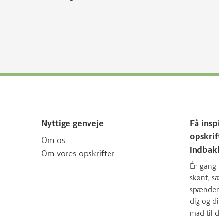
Nyttige genveje
Få insp
opskrif
Om os
indbak
Om vores opskrifter
Én gang 
skønt, 
spændende
dig og d
mad til d