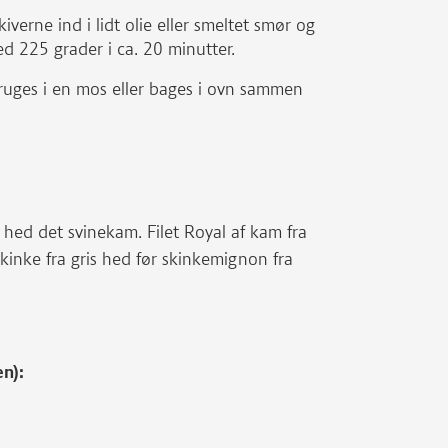
iverne ind i lidt olie eller smeltet smør og
ed 225 grader i ca. 20 minutter.
bruges i en mos eller bages i ovn sammen
 hed det svinekam. Filet Royal af kam fra
skinke fra gris hed før skinkemignon fra
en):