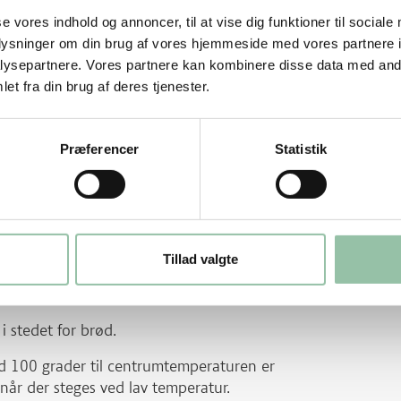
et med 1 tsk revet citronskal, salt og
se vores indhold og annoncer, til at vise dig funktioner til sociale
oplysninger om din brug af vores hjemmeside med vores partnere i
ysepartnere. Vores partnere kan kombinere disse data med andr
gte selleristykker.
et fra din brug af deres tjenester.
Præferencer
Statistik
ra gris og nakkefilet kan bruges i stedet
Tillad valgte
 knoldselleri.
i stedet for brød.
ed 100 grader til centrumtemperaturen er
 når der steges ved lav temperatur.