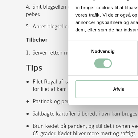
Snit blegselleri og skalotteløg fint og bland d
Vi bruger cookies til at tilpas
peber.
vores trafik. Vi deler også 
annonceringspartnere og anal
Anret blegselleri og skalotteløg ovenpå de ste
dem, eller som de har indsaml
Tilbehør
Samtykkevalg
Nødvendig
Servér retten med brød til.
Tips
Filet Royal af kam fra gris, mignon af skinke f
for filet af kam fra gris.
Afvis
Pastinak og persillerod kan tilberedes ligesom
Saltbagte kartofler tilberedt i ovn kan bruges 
Brun kødet på panden, og stil det i ovnen v
65 grader. Kødet bliver mere mørt og saftigt,