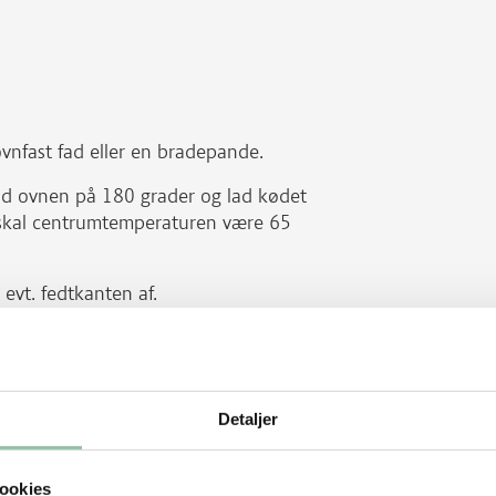
ovnfast fad eller en bradepande.
nd ovnen på 180 grader og lad kødet
 skal centrumtemperaturen være 65
 evt. fedtkanten af.
Detaljer
em dryppe af i en si.
selleristykkerne på alle sider.
ookies