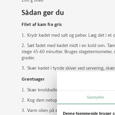
200 g brød
Sådan gør du
Filet af kam fra gris
Krydr kødet med salt og peber. Læg det i et 
Sæt fadet med kødet midt i en kold ovn. Tæ
stege 45-60 minutter. Bruges stegetermometer,
grader.
Skær kødet i tynde skiver ved servering, skær
Grøntsager
Skær knoldsellerien i tykke klodser.
Samtykke
Kog dem netop møre i letsaltet vand og lad d
Varm olien på en pande ved god varme og rist 
Denne hjemmeside bruger c