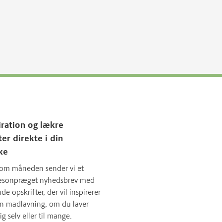
iration og lækre
ter direkte i din
ke
om måneden sender vi et
sæsonpræget nyhedsbrev med
 opskrifter, der vil inspirerer
in madlavning, om du laver
ig selv eller til mange.