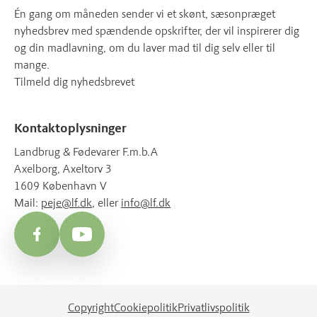
Én gang om måneden sender vi et skønt, sæsonpræget
nyhedsbrev med spændende opskrifter, der vil inspirerer dig
og din madlavning, om du laver mad til dig selv eller til
mange.
Tilmeld dig nyhedsbrevet
Kontaktoplysninger
Landbrug & Fødevarer F.m.b.A
Axelborg, Axeltorv 3
1609 København V
Mail:
peje@lf.dk
, eller
info@lf.dk
Facebook
YouTube
Copyright
Cookiepolitik
Privatlivspolitik