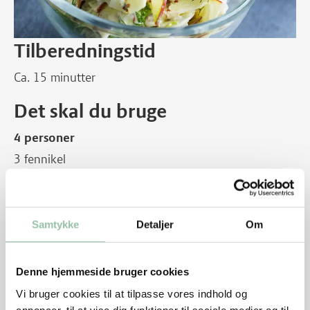
Tilberedningstid
Ca. 15 minutter
Det skal du bruge
4 personer
3 fennikel
1 stort, udkernet, fintsnittet æble
Lidt citron- eller limesaft
Samtykke
Detaljer
Om
Dressing:
½ dl mayonnaise
1 – 2 spsk grovkornet dijonsennep
Denne hjemmeside bruger cookies
Salt og peber
Vi bruger cookies til at tilpasse vores indhold og
1 lille bundt dild
annoncer, til at vise dig funktioner til sociale medier og til