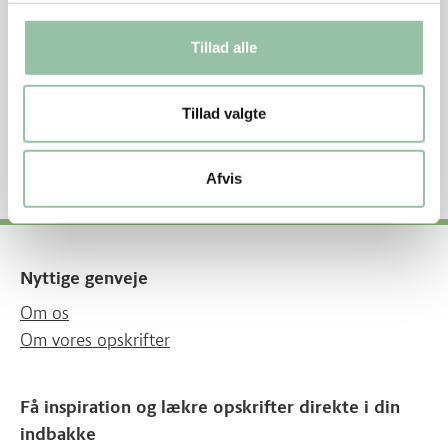
Energifordeling
Energifordeling og -indhold pr. person
Tillad alle
Protein 23%
Kulhydrat 47%
Tillad valgte
Fedt 30%
1758 kJ – 420 kcal
Afvis
Nyttige genveje
Om os
Om vores opskrifter
Få inspiration og lækre opskrifter direkte i din
indbakke