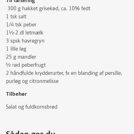
Til farsering
300 g hakket grisekød, ca. 10% fedt
1 tsk salt
1/4 tsk peber
1½-2 dl letmælk
3 spsk havregryn
1 lille løg
25 g mandler
½ rød peberfrugt
2 håndfulde krydderurter, fx en blanding af persille,
purløg og citronmelisse
Tilbehør
Salat og fuldkornsbrød