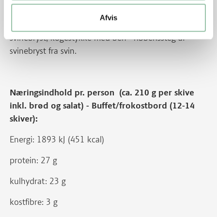
Nu hedder det bryst, kogestykke med ben -
Afvis
ribbenssteg af bryst fra gris. Før hed udskæringen
svinebryst, kogestykke med ben - ribbenssteg af
svinebryst fra svin.
Næringsindhold pr. person (ca. 210 g per skive
inkl. brød og salat) - Buffet/frokostbord (12-14
skiver):
Energi: 1893 kJ (451 kcal)
protein: 27 g
kulhydrat: 23 g
kostfibre: 3 g