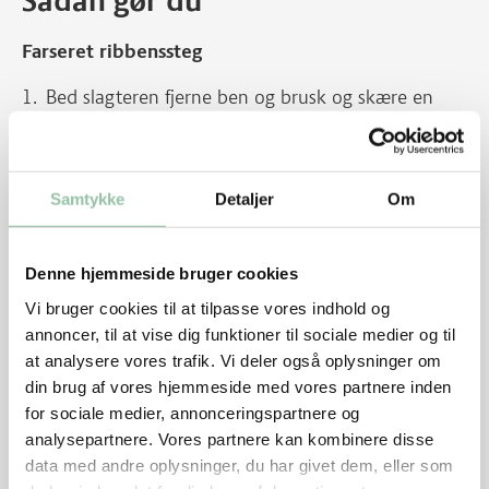
Sådan gør du
Farseret ribbenssteg
Bed slagteren fjerne ben og brusk og skære en
lomme i kødets længde samt ridse sværen. Åbningen
skal gå gennem kødet og omtrent ud til siderne.
Rør det hakkede kød sejt med salt og peber.
Samtykke
Detaljer
Om
Kom mælk i efterhånden.
Denne hjemmeside bruger cookies
Rør havregryn, finthakket løg, smuttede hakkede
mandler, finthakket peberfrugt og krydderurter i
Vi bruger cookies til at tilpasse vores indhold og
farsen.
annoncer, til at vise dig funktioner til sociale medier og til
at analysere vores trafik. Vi deler også oplysninger om
Stil farsen i køleskabet i mindst 10 minutter.
din brug af vores hjemmeside med vores partnere inden
for sociale medier, annonceringspartnere og
Fyld farsen i stegen med en ske.
analysepartnere. Vores partnere kan kombinere disse
Drys sværen med groft salt, gnid det ned mellem
data med andre oplysninger, du har givet dem, eller som